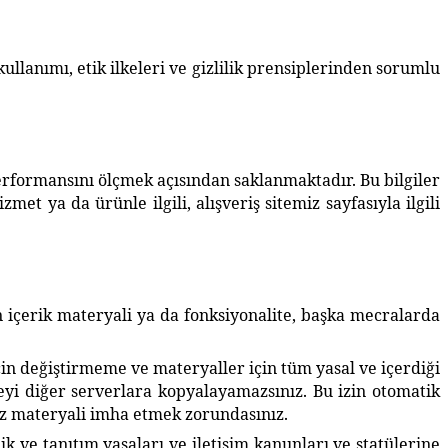
ullanımı, etik ilkeleri ve gizlilik prensiplerinden sorumlu
 performansını ölçmek açısından saklanmaktadır. Bu bilgiler
t ya da ürünle ilgili, alışveriş sitemiz sayfasıyla ilgili
 içerik materyali ya da fonksiyonalite, başka mecralarda
n değiştirmeme ve materyaller için tüm yasal ve içerdiği
 şeyi diğer serverlara kopyalayamazsınız. Bu izin otomatik
iz materyali imha etmek zorundasınız.
ve tanıtım yasaları ve iletişim kanunları ve statülerine