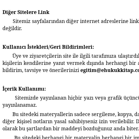
Diğer Sitelere Link
Sitemiz sayfalarından diğer internet adreslerine linkler v
değildir.
Kullanıcı İstekleri/Geri Bildirimleri:
Üye ve ziyaretçilerin site ile ilgili tarafımıza ulaştırdı
kişilerin kendilerine yanıt vermek dışında herhangi bir a
bildirim, tavsiye ve önerilerinizi
egitim@ehukukkitap.
İçerik Kullanımı:
Sitemizde yayınlanan hiçbir yazı veya grafik üçüncü kiş
yayınlanamaz.
Bu sitedeki materyallerin sadece sergileme, kopya, dağı
diğer kişisel notların yasal sahibiyseniz izin verilebili
olarak bu şartlardan bir maddeyi bozduğunuz anda biter.
Bu sitedeki herhangi bir materyalin herhangi bir imzası