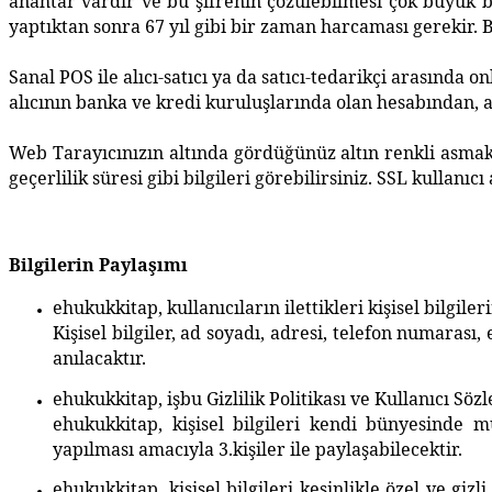
anahtar vardır ve bu şifrenin çözülebilmesi çok büyük bir
yaptıktan sonra 67 yıl gibi bir zaman harcaması gerekir. B
Sanal POS ile alıcı-satıcı ya da satıcı-tedarikçi arasında 
alıcının banka ve kredi kuruluşlarında olan hesabından, 
Web Tarayıcınızın altında gördüğünüz altın renkli asmakil
geçerlilik süresi gibi bilgileri görebilirsiniz. SSL kullanıcı
Bilgilerin Paylaşımı
ehukukkitap, kullanıcıların ilettikleri kişisel bilgile
Kişisel bilgiler, ad soyadı, adresi, telefon numarası,
anılacaktır.
ehukukkitap, işbu Gizlilik Politikası ve Kullanıcı Söz
ehukukkitap, kişisel bilgileri kendi bünyesinde m
yapılması amacıyla 3.kişiler ile paylaşabilecektir.
ehukukkitap, kişisel bilgileri kesinlikle özel ve gi