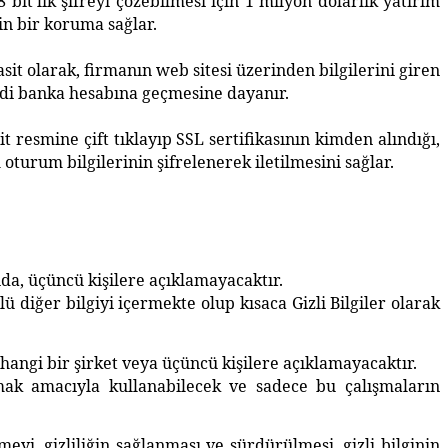
bit'lik şifreyi çözebilmesi için 1 milyon dolarlık yatırım
in bir koruma sağlar.
asit olarak, firmanın web sitesi üzerinden bilgilerini giren
ndi banka hesabına geçmesine dayanır.
 resmine çift tıklayıp SSL sertifikasının kimden alındığı,
üm oturum bilgilerinin şifrelenerek iletilmesini sağlar.
şında, üçüncü kişilere açıklamayacaktır.
lü diğer bilgiyi içermekte olup kısaca Gizli Bilgiler olarak
erhangi bir şirket veya üçüncü kişilere açıklamayacaktır.
apmak amacıyla kullanabilecek ve sadece bu çalışmaların
eyi, gizliliğin sağlanması ve sürdürülmesi, gizli bilginin