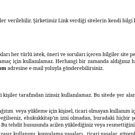
erilebilir. Şirketimiz Link verdiği sitelerin kendi bilgi k
kları her türlü istek, öneri ve soruları içeren bilgiler site
maç için kullanılamaz. Herhangi bir zamanda aldığınız hizme
com
adresine e-mail yoluyla gönderebilirsiniz.
iler tarafından izinsiz kullanılamaz. Bu sitede yer alan
tım veya yükleme için kişisel, ticari olmayan kullanım içi
r. Değilseniz, ehukukkitap’ın izni olmadan, buradaki hiçbir
 Bu tehdit hususunda acilen yüklediğiniz veya resmettiğin
z kullanımı, kopyalama yasaları, ticari yasalar, güvenlik 