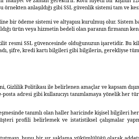
 maliyet ve zaman gerektirir. Kötü niyetli bir kişinin 128 
u örnekten anlaşıldığı gibi SSL güvenlik sistemi tam ve kes
online bir ödeme sistemi ve altyapısı kurulmuş olur. Sistem b
aldığı ürün veya hizmetin bedeli olan paranın firmanın ke
it resmi SSL güvencesinde olduğunuzun işaretidir. Bu kilit
 adı, şifre, kredi kartı bilgileri gibi bilgilerin, gerekliyse t
rini, Gizlilik Politikası ile belirlenen amaçlar ve kapsam dı
 e-posta adresi gibi kullanıcıyı tanımlamaya yönelik her tür
leşmesinde tanımlı olan haller haricinde kişisel bilgileri h
üşteri profili belirlemek ve istatistiksel çalışmalar y
zli tutmayı, bunu bir sır saklama yükümlülüğü olarak addetm