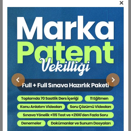
×
Kabahatler Kanunu önemli sistem aykırılıkları içermektedir.
Bunları yasanın yorumunda irdeledim. Bazı düzeltmelerin
yapılması kaçınılmazdır. Fakat altından kalkılamayacak şeyler
hiç değildir.
Yapılanların tümü ülkemiz içindir. Bu ülkenin insanları her
şeyin daha iyisine layık olduğu içindir. Yoksa Türkiye
Cumhuriyeti Devletinin Avrupa Birliğine alınması için
değildir. Bunun böyle olmadığı bir gerçektir. Aslında
ülkemizde 1990’lardan başlayarak hızlanan bir hukuk
reformu yapılmaktadır. Son kilometre taşları da bu amaç
Önceki
Sonraki
çerçevesinde dikilmiş yeni taşlardır. Ülkemiz bu süreci
yaşayacaktır. Bıkmadan usanmadan çalışmak zorundayız.
Bu çalışmalarda tabiidir ki bizlere, ülkenin teorisyenlerine
daha büyük görevler düşecektir. Bu görevleri yerine getirmek
bizim için bir ödevdir. Bu ödevi severek, sevinerek
yapıyorum.