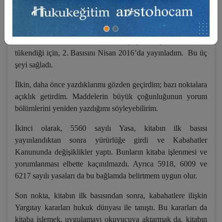
Elinizdeki kitabı da bu düşüncelerin bir ürünü saymanızı, siz
meslektaşlarımdan rica ediyorum.
Kitabın 1. Basısını Ekim 2005’te yayınlamıştım. Mevcudu
tükendiği için, 2. Basısını Nisan 2016’da yayınladım. Bu üç
şeyi sağladı.
İlkin, daha önce yazdıklarımı gözden geçirdim; bazı noktalara
açıklık getirdim. Maddelerin büyük çoğunluğunun yorum
bölümlerini yeniden yazdığımı söyleyebilirim.
İkinci olarak, 5560 sayılı Yasa, kitabın ilk basısı
yayınlandıktan sonra yürürlüğe girdi ve Kabahatler
Kanununda değişiklikler yaptı. Bunların kitaba işlenmesi ve
yorumlanması elbette kaçınılmazdı. Ayrıca 5918, 6009 ve
6217 sayılı yasaları da bu bağlamda belirtmem uygun olur.
Son nokta, kitabın ilk basısından sonra, kabahatlere ilişkin
Yargıtay kararları hukuk dünyası ile tanıştı. Bu kararları da
kitaba işlemek, uygulamayı okuyucuya aktarmak da, kitabın