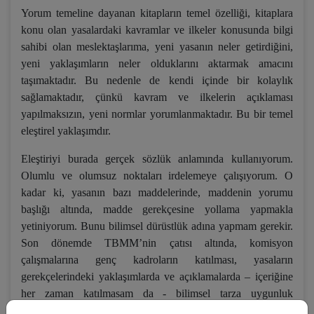
Yorum temeline dayanan kitapların temel özelliği, kitaplara
konu olan yasalardaki kavramlar ve ilkeler konusunda bilgi
sahibi olan meslektaşlarıma, yeni yasanın neler getirdiğini,
yeni yaklaşımların neler olduklarını aktarmak amacını
taşımaktadır. Bu nedenle de kendi içinde bir kolaylık
sağlamaktadır, çünkü kavram ve ilkelerin açıklaması
yapılmaksızın, yeni normlar yorumlanmaktadır. Bu bir temel
eleştirel yaklaşımdır.
Eleştiriyi burada gerçek sözlük anlamında kullanıyorum.
Olumlu ve olumsuz noktaları irdelemeye çalışıyorum. O
kadar ki, yasanın bazı maddelerinde, maddenin yorumu
başlığı altında, madde gerekçesine yollama yapmakla
yetiniyorum. Bunu bilimsel dürüstlük adına yapmam gerekir.
Son dönemde TBMM’nin çatısı altında, komisyon
çalışmalarına genç kadroların katılması, yasaların
gerekçelerindeki yaklaşımlarda ve açıklamalarda – içeriğine
her zaman katılmasam da - bilimsel tarza uygunluk
taşımaktadır.