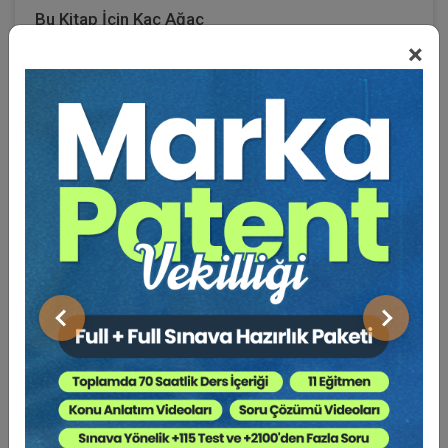
Bu Kitap İçin Kaç Ağaç
×
Kesiliyor ?
Sağlık çalışanlarının tıbbi hatalarının ceza hukuku açısından
değerlendirilmesi denildiğinde, iki suç tipinin tartışılması
gerekir. Hastada meydana gelen sonuca göre öldürme veya
yaralama suçları. Bu suçlar hata sonucu işlendiğinden, kasten
değil, taksirle öldürme ve yaralama suçlarının incelenmesi
gerekmektedir. Aşağıda tıbbi hatalar bakımından bu suçlarla
ilgili açıklamalar yapılacaktır. Bu açıklamalara geçmeden
önce belirtmek gerekir ki, kamuda çalışan sağlık çalışanlarına
Önceki
Sonraki
karşı malpraktis davası doğrudan açılamaz. Davanın idareye
yönelik açılması gerekir. Buna karşılık özel sektörde çalışan
hekimlere karşı tazminat davası doğrudan açılabilir. Benzer
şekilde, kamuda çalışan sağlık çalışanlarına yönelik
malpraktis iddiasıyla ceza davası, doğrudan açılamaz. Bunun