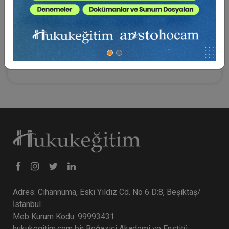
için sağlık çalışanının kurumunun 4483 sayılı Kanun
çerçevesinde izin vermesi gerekir. Buna karşılık, özel
sektörde çalışan hekimlere karşı malpraktis iddiasıyla kamu
davası doğrudan savcı tarafından açılabilir, ayrıca bir izin
prosedürü bulunmamaktadır.
Adres: Cihannüma, Eski Yıldız Cd. No 6 D:8, Beşiktaş/
İstanbul
Meb Kurum Kodu: 99993431
hukukegitim.com bir Boğaziçi Akademi ve Enstitü