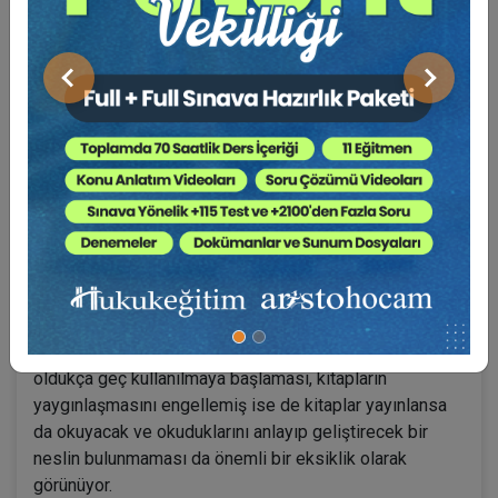
Michael J. Hart’ın listesinde Türk bilim insanı, düşünür
ya da komutan yoktu. Bize göre bu yaklaşım tarzı onun
Önceki
Sonraki
önyargılı olduğunu gösteriyordu. Kanuni, İbn-i Sina,
Biruni ya da Mevlana olmadan ve üstüne üstelik Atatürk
olmadan böyle bir listeyi hazırlamak Türk ve dünya
tarihine göre haksızlıktı. Biz de bu haksızlığı bir nebze
de olsa gidermek istedik.
Türkiye’de bilimsel çalışmaların yetersiz olma
nedenlerini tespit etmek gerekir. Uzun süren savaşlar,
bilimsel birikimin olmaması, transfer suretiyle elde
edilen bilgi ve teknolojinin toplumun geniş kesimlerince
benimsenmemesi temel sebeplerdir. Matbaanın
oldukça geç kullanılmaya başlaması, kitapların
yaygınlaşmasını engellemiş ise de kitaplar yayınlansa
da okuyacak ve okuduklarını anlayıp geliştirecek bir
neslin bulunmaması da önemli bir eksiklik olarak
görünüyor.