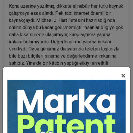
Konu üzerine yazılmış, dikkate alınabilir her türlü kaynak
çalışmaya esas alındı. Pek tabi internet önemli bir
kaynakçaydı. Michael J. Hart listesini hazırladığında
online dünya bu kadar gelişmemişti. İnsanlar bilgiye çok
daha kısa sürede ulaşamıyor, karşılaştırma yapma
imkanı bulamıyordu. Değerlendirme yapma imkanı
sınırlıydı. Oysa günümüz dünyasında telefon tuşlarıyla
bile bazı bilgileri sınama ve değerlendirme imkanına
sahibiz. Yine de bir kitabın yaptığı etkiyi en etkili
çevrimiçi sitenin yapabilmesi mümkün görünmüyor.
×
Bu çalışmanın hazırlanmasında bir diğer amaç,
okuyucunun tarihe mal olmuş insanlar üzerinde
kendisini bulmasını sağlamaktır. Bu insanlar nasıl
çalıştılar, tarihe, bilime ya da sanata ne gibi katkıları
oldu? Zorlukları nasıl aştılar? Aile hayatları, inançları ve
temel çalışma alanları dışındaki çalışma alanları nelerdi?
Öğrenim ve çalışma hayatları nasıl geçti ve tarihe mal
olmuş karakteristik sözleri var mıydı?