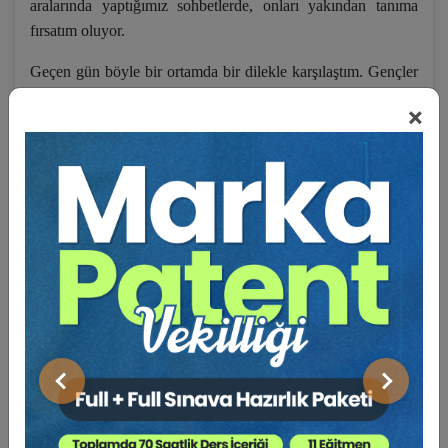
aralarında yaptığımız sohbetlerde, onları yakından tanıma
fırsatım oluyor.
Geçen gün böyle bir ortamda bir dilekle karşılaştım. Gençler
bana dediler ki, Hocam bize ceza hukukunu öğrenirken
×
yardımcı olacak bir ders kitabı yazsanız. Böyle bir kitaptan
kavramları öğreniriz. Ayrıca sınavlara hazırlanırken de
yararlanırız.
Neden olmasın dedim, elinizdeki kitap ortaya çıktı. Ekibi
kurarken taze kana ihtiyaç vardı. Begüm İrtiş’le el ele verdik
çalıştık. Özellikle yasaların bu denli değiştirildiği bir ülkede,
pozitif hukuku hatasız kılmak adına, genç meslektaşımın
çabasını belirtmeden geçmek olmaz. Bir kuyumcu
hassasiyetiyle bu görevi Begüm üstlendi. Belirli bölümleri O
kaleme aldı. Genç hukukçu bakış açısını kitaba yerleştirdi.
Önceki
Sonraki
Özellikle hukuk kitaplarında pek aşina olmadığımız şemalar
ile kavramlarla ilgili “satırbaşları” bölümleri yalnızca O’nun