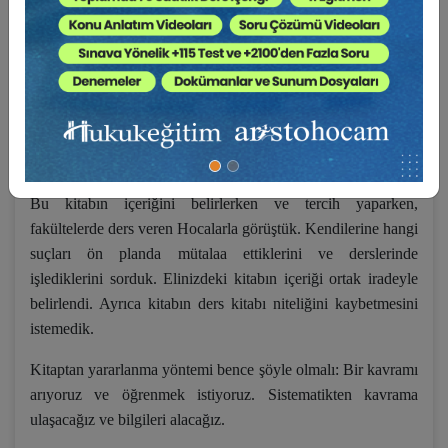
eseridir. Umarım başarmışızdır.
Kitabın içeriği sanırım amacı ile bağdaşıyor. Şöyle ki, Türk
Ceza Kanunu sistematiğini esas alarak, bu kitapta genel
hükümlere yer verdik.
Kardeş kitap aynı yöntemle yazdığımız Ceza Hukuku Özel
Hükümler kitabıdır.
Bu kitabın içeriğini belirlerken ve tercih yaparken,
fakültelerde ders veren Hocalarla görüştük. Kendilerine hangi
suçları ön planda mütalaa ettiklerini ve derslerinde
işlediklerini sorduk. Elinizdeki kitabın içeriği ortak iradeyle
belirlendi. Ayrıca kitabın ders kitabı niteliğini kaybetmesini
istemedik.
Kitaptan yararlanma yöntemi bence şöyle olmalı: Bir kavramı
arıyoruz ve öğrenmek istiyoruz. Sistematikten kavrama
ulaşacağız ve bilgileri alacağız.