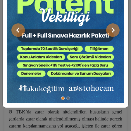
Ø
Motorlu taşıt işletilmesi sebebiyle üçüncü kişilerin zarara
uğraması halinde işletenin tazminat sorumluluğunun TBK,
sigorta şirketinin sorumluluğunun ise genel şartlara göre
belirlenmesinin zarar gören üçüncü kişi ve işleten aleyhine
sigorta şirketinin ise lehine menfaat dengesinin bozulmasına
Önceki
Sonraki
yol açabileceği gibi aksi durumun da söz konusu olabileceği,
Ø
TBK’da zarar olarak nitelendirilmeyen hususların genel
şartlarda zarar olarak nitelendirilmesi halinde işletenin
tazminat borcunun kapsamı ile sigorta şirketinin bu borcu
teminat altına alması gereken tazminat sorumluluğunun
kapsamının farklılaşacağı, sigorta şirketinin işletenin sorumlu
olduğu tazminatı aşan miktarda sorumlu olabileceği, bu
durumun sigorta şirketi tarafından fakirleşmeye, zarar görenin
sebepsiz zenginleşmesine yol açabileceği,
Ø
TBK’da zarar olarak nitelendirilen hususların genel
şartlarda zarar olarak nitelendirilmemiş olması halinde gerçek
zararın karşılanmamasına yol açacağı, işleten ile zarar gören