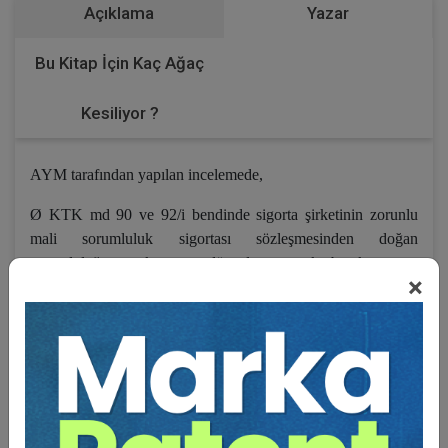
Açıklama
Yazar
Bu Kitap İçin Kaç Ağaç
Kesiliyor ?
AYM tarafından yapılan incelemede,
Ø
KTK md 90 ve 92/i bendinde sigorta şirketinin zorunlu
mali sorumluluk sigortası sözleşmesinden doğan
sorumluluğunun kapsamı düzenlenmeyerek bu kapsamın
×
idarenin düzenleyici nitelikteki işlemi olan genel şartlar ile
belirlenmesi öngörülmüştür. Buna göre sigorta şirketinin
sözleşmeden doğacak borcun idare tarafından her zaman
değiştirilebilir nitelikteki kurallar olan genel şartlara göre
belirlenecektir.
Ø
Borcun kapsamının tespitinde idareye geniş yetki tanındığı,