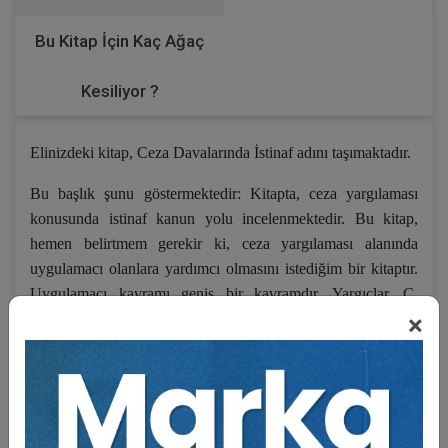
Bu Kitap İçin Kaç Ağaç
Kesiliyor ?
Elinizdeki kitap, Ceza Davalarında İstinaf adını taşımaktadır.
Bu başlık şunu göstermektedir: Kitapta, ceza yargılaması
konusunda istinaf kanun yolu incelenmektedir. Bu kitap,
hemen belirtmem gerekir ki, ceza yargılaması alanında
uygulamacı olanlara yardımcı olmasını istediğim bir kitaptır.
Uygulamacı kavramı geniş bir kavramdır. Yargıçlar, C.
×
Savcıları, avukatlar, bürokratik makamlarda taşıdıkları değişik
sıfatlarla hukuku uygulayanlar, stajyerler bu kapsamdadır.
Kitap, tüm kişiler için bir başvuru kitabıdır; başka bir
anlatımla, el kitabıdır.