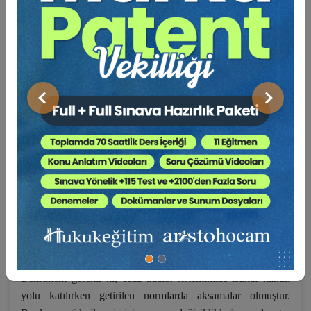
Bu kitapların temel niteliklerinden biri de, kapsamları içindeki
konulara ilişkin mahkeme kararlarını içermeleridir.
Uygulamaya yön veren, çözümler üreten bu kararlardır.
Kararları Yargıtay Emsal Kararlar bölümünden aldım. Bunu
yaparken elbette kararları taradım ve en yeni kararlara ağırlık
verdim.
Önceki
Sonraki
Kitabı sizlere tanıtırken bir önemli noktayı da belirtmem
uygun olacaktır: İstinaf kavramı, pozitif hukukumuzdaki
yerini almış, 20 Temmuz 2016 tarihinde Bölge Adliye
Mahkemeleri (BAM) faaliyete geçmişlerdir.
İstinaf kanun yolunun ülkemizde kabul edilmiş olması ile
ilgili düşüncelerime Önsözde yer vermiyorum. Kitabın ilgili
bölümlerinde bu konuda geniş açıklamalarımı ve yorumlarımı
okuyacaksınız.
Belirtmem gerekir ki, ceza adalet sistemimize istinaf kanun
yolu katılırken getirilen normlarda aksamalar olmuştur.