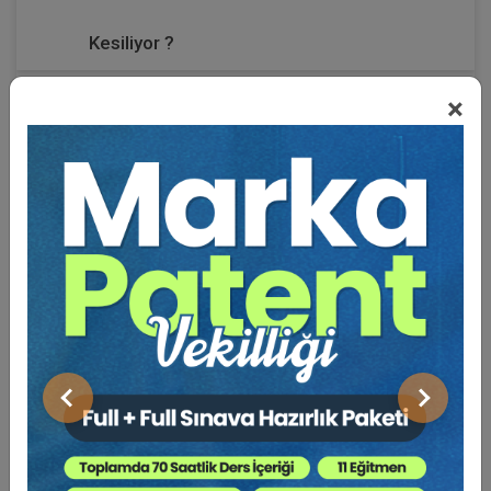
Kesiliyor ?
×
Uzunca bir süredir öykülere ara vermiştim. Yeniden başlamak
uygun olur dedim ve geçtim bilgisayarımın başına. Hem de
çöl sıcaklarının hüküm sürdüğü günlerde.
Öyküler yoluyla bu ülkenin insanlarını anlatmayı seviyorum.
İnsan resimleri çizmeye çalışıyorum öykülerde; bu ülkenin
insanlarının resimlerini.
Bu kez, öykülerin sonuçlarını yazmadım. O nasıl bir şey öyle
diyorsunuz; duyuyorum.
Şöyle bir şey: Her öykünün sonunda bir açıklama var.
Önceki
Sonraki
“ Öyküyü lütfen sonlandırınız.
İşte size bazı seçenekler. Tabii kendi seçeneklerinizi de