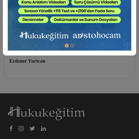
yaratabilirsiniz. “
Bu açıklamayı bazı seçenekler izliyor.
Sizleri yeteri kadar meraklandırdığımı düşünüyorum. Sayfayı
çeviriniz lütfen.
Yeni çalışmalarda buluşmak dileğiyle.
Erdener Yurtcan