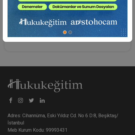
Sizler romanımı okuduktan sonra, ondan tat alıp almadığınıza
karar vereceksiniz sevgili okurlar.
Yeni çalışmalarda buluşmak dileğiyle…
Erdener Yurtcan
Adres: Cihannüma, Eski Yıldız Cd. No 6 D:8, Beşiktaş/
İstanbul
Meb Kurum Kodu: 99993431