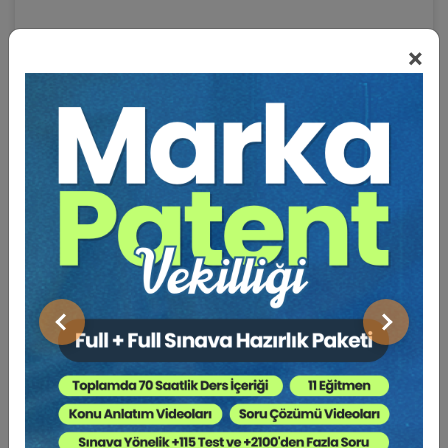
Kesiliyor ?
×
2003 yazına girerken bir roman yazayım dedim ve
bilgisayarımın karşısına oturdum.
“Güneş Mavi Gülüyor” ortaya çıktı.
Rahmetli arkadaşım bilim adamı, yazar, editör Cemal Şener
romanı tanıtırken şu satırları yazmıştı:
“Hukuk dünyasının yakından tanıdığı Erdener Yurtcan, son
yıllardaki edebi çalışmalarını bu kez bir romanla sürdürüyor
Önceki
Sonraki
Yazar, 1960’ların üniversite ortamında kurguladığı olayları,
insan ilişkilerini akıcı bir üslup içinde okuyucuya aktarıyor.
Romanın bir temel özelliği de o günleri yansıtan belgesel
tadında olmasıdır”.