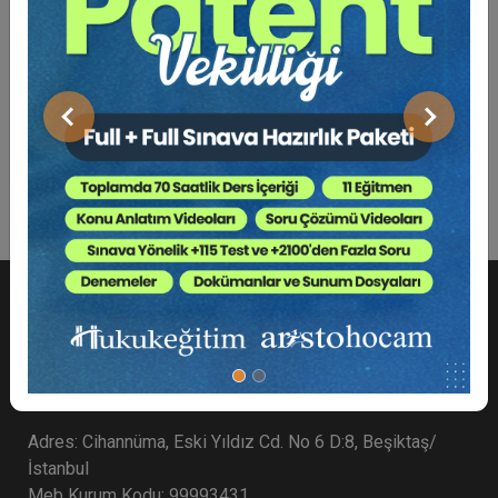
Bu Kitap İçin Kaç Ağaç
Kesiliyor ?
Önceki
Sonraki
Türk Medeni Kanunu
Adres: Cihannüma, Eski Yıldız Cd. No 6 D:8, Beşiktaş/
İstanbul
Meb Kurum Kodu: 99993431