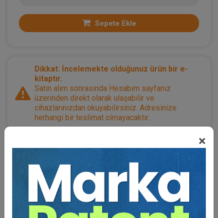
Sepete Ekle
Dikkat: İncelemekte olduğunuz ürün bir e-
kitaptır.
Satın alım sonrasında Hesabım sayfanız
üzerinden direkt olarak ulaşabilir ve
cihazlarınızdan okuyabilirsiniz. Adresinize
herhangi bir teslimat olmayacaktır.
×
Kategoriler:
Bütün Hukuk Kitapları
,
Mevzuat
,
Medeni Hukuk
,
Ücretsizler / Armağanımızdır
Açıklama
Yazar