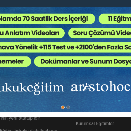
kuk Kitapları
,
İş ve Sosyal Güvenlik Hukuku
,
Ücretsi
 Ağaç Kesiliyor ?
ımızda
Diğer Menü
gitim.com Aristo tarafından
SSS
ş bir teknoloji markası, hukuk
Geçmiş Eğitimler
nın yeni startup’ıdır.
Kurumsal Eğitimler
ğitim, hukuku dijitalleştirme