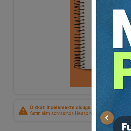
Dikkat: İncelemekte olduğunuz ürün bir e-kitap
Satın alım sonrasında Hesabım sayfanız üzerinden d
Önceki