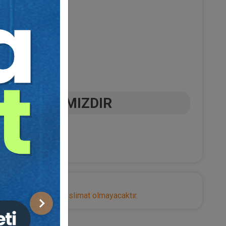
AYA
ARMAĞANIMIZDIR
nize herhangi bir teslimat olmayacaktır.
Sonraki