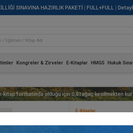
İĞİ SINAVINA HAZIRLIK PAKETİ | FULL+FULL | Detaylı Bi
timler
Kongreler & Zirveler
E-Kitaplar
HMGS
Hukuk Sınav
 e-kitap formatında olduğu için
0,81
ağaç kesilmekten kurt
E-Kitaplar
İşK - İş Kanunu
Yayınevi:
Aristo Yayınevi