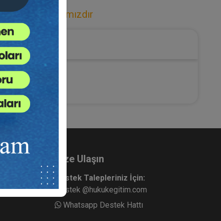
zler / Armağanımızdır
Bize Ulaşın
Destek Talepleriniz İçin:
destek @hukukegitim.com
Whatsapp Destek Hattı