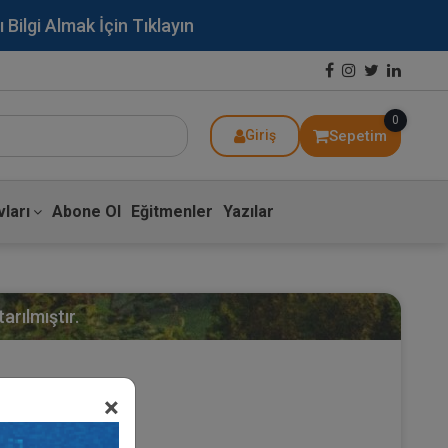
lgi Almak İçin Tıklayın
0
Sepetim
Giriş
ları
Abone Ol
Eğitmenler
Yazılar
arılmıştır.
×