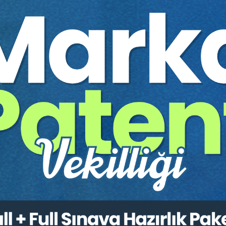
Yazar:
Av. Aydan DÜZGÜNK
Sayfa Sayısı:
112
Yayın Tarihi:
26.12.2020
Baskı:
1
Tür:
E-kitap
Basılı Olsaydı Fiyatı:
0,00
ÜCRETSİZ - 
Sepete Ekle
tır.
irekt olarak ulaşabilir ve cihazlarınızdan okuyabilirsiniz. Adresi