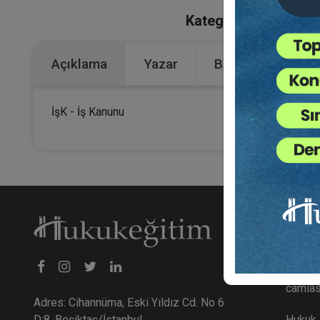
Kategoriler:
Bütün Hu
Açıklama
Yazar
Bu Kitap İçin Kaç
İşK - İş Kanunu
Hakk
hukuke
kurulmu
camiası
Adres: Cihannüma, Eski Yıldız Cd. No 6
Hukuk E
D:8, Beşiktaş/İstanbul