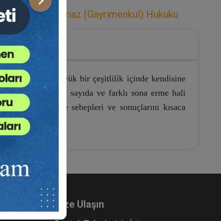
Sonraki
r Hukuku
,
Taşınmaz (Gayrimenkul) Hukuku
 sona ermesi büyük bir çeşitlilik içinde kendisine
şmede rastlanmayan sayıda ve farklı sona erme hali
udur. Bu sona erme sebepleri ve sonuçlarını kısaca
Bize Ulaşın