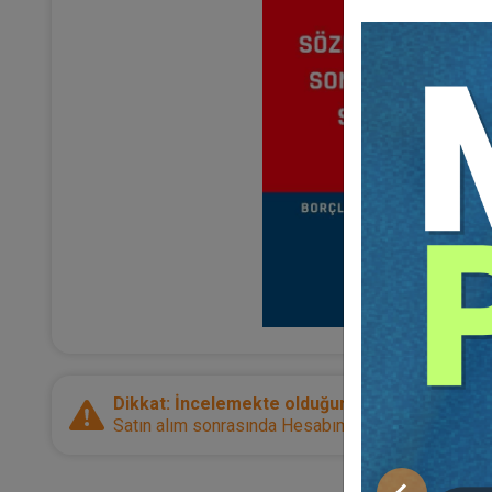
Dikkat: İncelemekte olduğunuz ürün bir e-kitap
Satın alım sonrasında Hesabım sayfanız üzerinden d