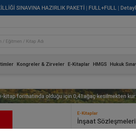
İĞİ SINAVINA HAZIRLIK PAKETİ | FULL+FULL | Detaylı Bi
timler
Kongreler & Zirveler
E-Kitaplar
HMGS
Hukuk Sınav
 e-kitap formatında olduğu için
0,41
ağaç kesilmekten kurt
E-Kitaplar
İnşaat Sözleşmeleri
Yayınevi:
Aristo Yayınevi