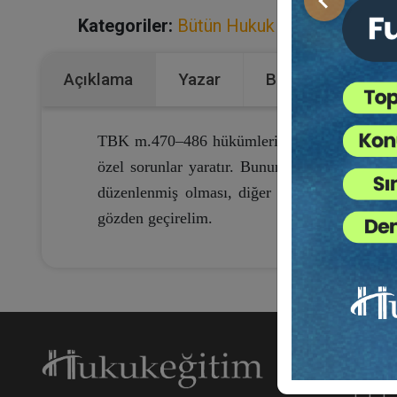
Önceki
Kategoriler:
Bütün Hukuk Kitapları
,
Kongr
Açıklama
Yazar
Bu Kitap İçin Kaç
TBK m.470–486 hükümleriyle düzenlenmiş bulun
özel sorunlar yaratır. Bunun bir sebebi, kan
düzenlenmiş olması, diğer sebebi de inşaat s
gözden geçirelim.
Hakk