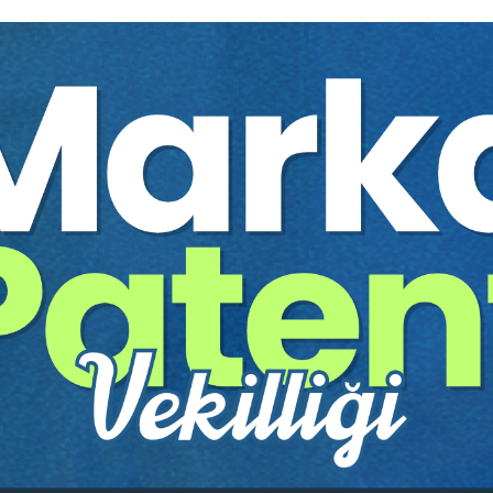
Yazar:
Prof. Dr. Turgut ÖZ
Sayfa Sayısı:
56
Yayın Tarihi:
08.01.2021
Baskı:
1
Tür:
E-kitap
Basılı Olsaydı Fiyatı:
100,0
60,00 
100,00 TL
Sepete Ekle
tır.
irekt olarak ulaşabilir ve cihazlarınızdan okuyabilirsiniz. Adresi