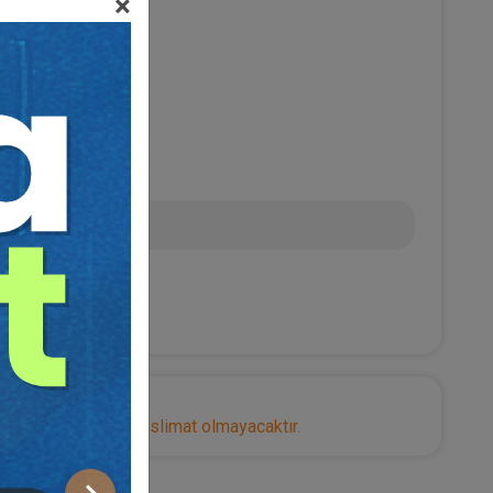
×
0
TL
nize herhangi bir teslimat olmayacaktır.