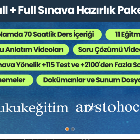
eler / Sempozyumlar
,
Borçlar Hukuku
,
Sözleşmele
 Ağaç Kesiliyor ?
an eser sözleşmesinin bir türü olan inşaat sözleşmelerinin
unun eser sözleşmesi hükümleri arasında başka hiçbir sözle
özleşmelerinin niteliğinden doğan girift sorunların çokluğ
ımızda
Diğer Menü