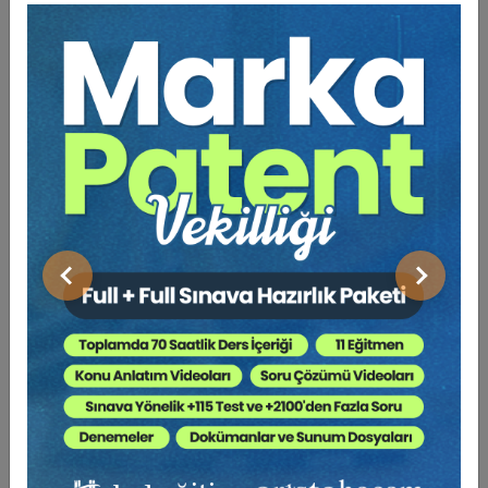
Şüphesiz ticaretin en önemli uygulamalarından olan borç
ilişkilerinin, özellikle de sözleşmeler hukuku alanının bu
durumdan etkilenmemesini düşünmek olanaksızdır. Hayatın
olağan akışı içinde insanın aklına dahi gelmeyen bu salgın,
güncel, uygulanagelen sözleşmelerin bir anda sekteye
uğramasına yol açmıştır. Salgın öncesinde akdedilen
sözleşmeler, kararlaştırıldığı gibi uygulanamamakta, birçok
ticari işletmenin sözleşme ilişkisinden kaynaklanan borçlarını
yerine getirmesi imkânı bulunmamaktadır.
Covid-19 salgınının, küresel boyutta yaratmış olduğu bu etki
Önceki
Sonraki
ülkemiz açısından da çeşitli alan ve iş yerleri bakımından bir
anlamda krize dönüşmüştür. İşyerini açamayan esnaf, tüccar
ve işletme sahipleri, salgın öncesinde yapmış olduğu ticari
anlaşmalar ve yerine getirmesi beklenen edimlerin ifası
konusunda önemli sıkıntılar yaşamaktadır. Devletin kimi
doğrudan ve kimi dolaylı desteği ticaretin normal seyrinde
akışına yeterli gelmemektedir.