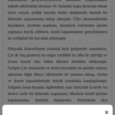
lojistik sektörünün durması vb. hususlar başta ekonomi olmak
üzere sosyal, politik hayatın bütün alanlarında sıkıntılı bir
dönemin yaşanmasına sebep olmuştur. Ülke ekonomilerinin
küçülmesi, üretimin azalması, insanların evlerinden işlerini
yapmaya teşvik edilmesi, kısmi kapanmaların gerçekleşmesi
bu zorlukları bir kat daha arttırmıştır.
Dünyada küreselleşme yolunda hızlı gelişmeler yaşanırken,
Çin’de baş gösteren bu salgın özellikle bu ülke ile işbirliği ve
ticaret hacmi olan bütün ülkeleri derinden etkilemiştir.
Gelişen Çin ekonomisi ve ticaret hacminin bu şekilde sekteye
uğraması diğer dünya ülkelerinin de zararına olmuş, üretim
ve ticaret kapasitelerinde büyük sorunlarla karşılaşılmıştır.
Salgının insan hayatını ilgilendiren yanı haricinde ticarette bu
derece zorlu bir dönemin yaşanması, ülkelerin kendi içlerine
kapanmasına, üretimin düşmesine, büyümenin eksi
seviyelerde gerçekleşmesine neden olmuştur.
×