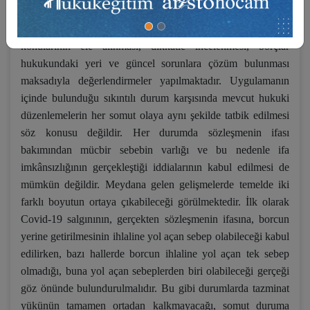
Bütün dünyada ve ülkemizde yaşanan bu olağanüstü süreçte
çok değişik platformlarda mücbir sebep ve ifa imkânsızlığı
konularının ele alınması, dikkatle incelenmesi, borçlar
hukukundaki yeri ve güncel sorunlara çözüm bulunması
maksadıyla değerlendirmeler yapılmaktadır. Uygulamanın
içinde bulunduğu sıkıntılı durum karşısında mevcut hukuki
düzenlemelerin her somut olaya aynı şekilde tatbik edilmesi
söz konusu değildir. Her durumda sözleşmenin ifası
bakımından mücbir sebebin varlığı ve bu nedenle ifa
imkânsızlığının gerçekleştiği iddialarının kabul edilmesi de
mümkün değildir. Meydana gelen gelişmelerde temelde iki
farklı boyutun ortaya çıkabileceği görülmektedir. İlk olarak
Covid-19 salgınının, gerçekten sözleşmenin ifasına, borcun
yerine getirilmesinin ihlaline yol açan sebep olabileceği kabul
edilirken, bazı hallerde borcun ihlaline yol açan tek sebep
olmadığı, buna yol açan sebeplerden biri olabileceği gerçeği
göz önünde bulundurulmalıdır. Bu gibi durumlarda tazminat
yükünün tamamen ortadan kalkmayacağı, somut duruma