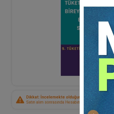
Dikkat: İncelemekte olduğunuz ürün bir e-kitap
Satın alım sonrasında Hesabım sayfanız üzerinden d