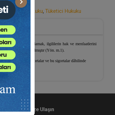
Sonraki
uku
,
Sigorta Hukuku
,
Tüketici Hukuku
 ve güvenilirliği sağlamak, ilgililerin hak ve menfaatlerini
rı Yönetmeliği çıkarılmıştır (Yön. m.1).
yari veya zorunlu sigortalar ve bu sigortalar dâhilinde
Bize Ulaşın