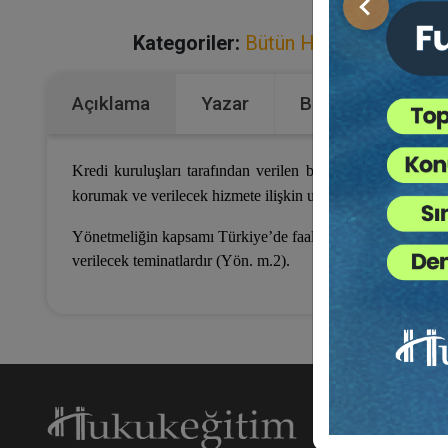
Önceki
Kategoriler:
Bütün Hukuk Kitapları
,
Açıklama
Yazar
Bu Kitap İçin Kaç
Kredi kuruluşları tarafından verilen bireysel kredilerle ba
korumak ve verilecek hizmete ilişkin usul ve esasları düzen
Yönetmeliğin kapsamı Türkiye’de faaliyet gösteren her türlü k
verilecek teminatlardır (Yön. m.2).
Hakk