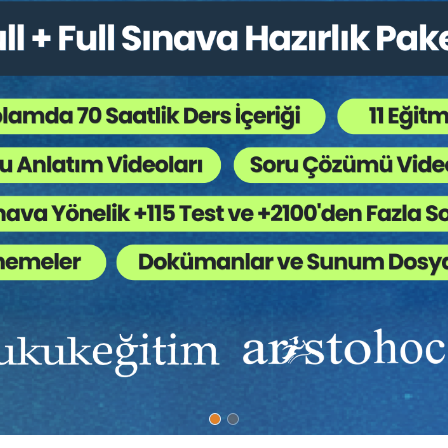
Kongreler / Sempozyumlar
,
Bankacılık - Finans Huk
 Ağaç Kesiliyor ?
ğlantılı olan zorunlu veya ihtiyari sigorta ürünlerinin sunumunda birlik
leme amacıyla Bireysel Kredilerle Bağlantılı Sigortalar Uygulama Esasla
redi kuruluşunun sağladığı bireysel kredilerle bağlantılı yaptırılan ihti
ımızda
Diğer Menü