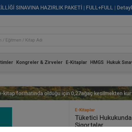
İĞİ SINAVINA HAZIRLIK PAKETİ | FULL+FULL | Detaylı Bi
timler
Kongreler & Zirveler
E-Kitaplar
HMGS
Hukuk Sınav
 e-kitap formatında olduğu için
0,27
ağaç kesilmekten kurt
E-Kitaplar
Tüketici Hukukunda B
Sigortalar