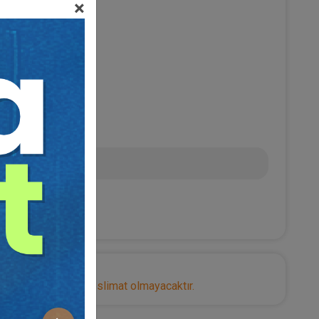
×
0
TL
nize herhangi bir teslimat olmayacaktır.