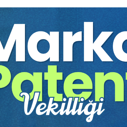
Yayınevi:
Aristo Yayınevi
Yazar:
Prof. Dr. Turan ŞAHİN
Sayfa Sayısı:
37
Yayın Tarihi:
08.02.2021
Baskı:
1
Tür:
E-kitap
Basılı Olsaydı Fiyatı:
100,0
60,00 
100,00 TL
Sepete Ekle
tır.
irekt olarak ulaşabilir ve cihazlarınızdan okuyabilirsiniz. Adresi