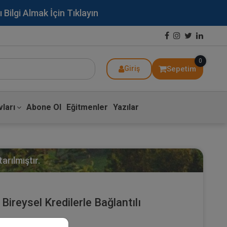
lgi Almak İçin Tıklayın
0
Sepetim
Giriş
ları
Abone Ol
Eğitmenler
Yazılar
arılmıştır.
ireysel Kredilerle Bağlantılı