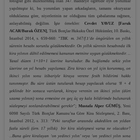
fotoğraf gibi düzenlenmiş olan 347. maddeye öğretide öyle yorumlar
yapılmıştır ki, bu yorumları yapan arkadaşların, tamamı okuryazar
olduklarına göre, niyetlerinin ne olduğunu tüm çabalarıma rağmen,
anlayabilmiş değilim. İşte örnekler:
Cevdet YAVUZ [Faruk
ACAR/Burak ÖZEN]
, Türk Borçlar Hukuku Özel Hükümler, 10. Baskı,
İstanbul 2014, s. 659-660: “
TBK. m. 347/f.1’de öngörülen on yıllık
sürenin hesabı sorunlu gözükmektedir. On yıllık sürenin hesabında ilk
kira yılının dâhil edilmemesi kanunun metnine uygun gözükmektedir. ...
Yasal düzen 1+10+1 üzerine kuruludur. Bu bağlamda sekiz yılın
üzerine on yıl hesabı yapılamaz. Zira kiracı on yıl için korunmuş, on
ikinci yılın sonu itibariyle kiraya verene fesih bildirimi hakkı
tanınmıştır. Bu süre üstün tutularak hesap yapılacak olursa ‘8 + 4
şeklinde bir sonuca varılarak, kiraya verenin on ikinci yılın (dört
uzama yılının) sona ermesine en geç üç ay kala bildirimde bulunarak
sözleşmeyi sonlandırabilmesi gerekir
”;
Mustafa Alper GÜMÜŞ
, Yeni
6098 Sayılı Türk Borçlar Kanunu’na Göre Kira Sözleşmesi, 2. Bası,
İstanbul 2012, s. 313: “
Peki taraflar arasında akdedilen on yıldan
fazla süreli (örn. 17 yıllık) bir kira sözleşmesi varsa ne olacaktır?
...Buna göre kiralayan ‘on yedinci yılın’ veya ‘on yedinci yılın sona