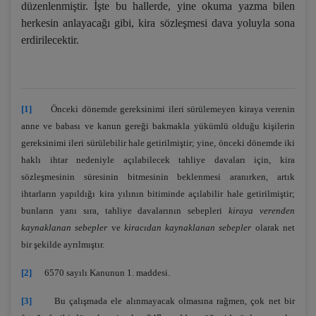
düzenlenmiştir. İşte bu hallerde, yine okuma yazma bilen
herkesin anlayacağı gibi, kira sözleşmesi dava yoluyla sona
erdirilecektir.
[1]
Önceki dönemde gereksinimi ileri sürülemeyen kiraya verenin
anne ve babası ve kanun gereği bakmakla yükümlü olduğu kişilerin
gereksinimi ileri sürülebilir hale getirilmiştir; yine, önceki dönemde iki
haklı ihtar nedeniyle açılabilecek tahliye davaları için, kira
sözleşmesinin süresinin bitmesinin beklenmesi aranırken, artık
ihtarların yapıldığı kira yılının bitiminde açılabilir hale getirilmiştir;
bunların yanı sıra, tahliye davalarının sebepleri
kiraya verenden
kaynaklanan sebepler
ve
kiracıdan kaynaklanan sebepler
olarak net
bir şekilde ayrılmıştır.
[2]
6570 sayılı Kanunun 1. maddesi.
[3]
Bu çalışmada ele alınmayacak olmasına rağmen, çok net bir