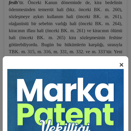
fesih
’tir. Önceki Kanun döneminde de, kira bedelinin
ödenmesinden temerrüt hali (bkz. önceki BK. m. 260),
sözleşmeye aykırı kullanım hali (önceki BK. m. 261),
olağanüstü bir sebebin varlığı hali (önceki BK. m. 264),
kiracının iflası hali (önceki BK. m. 261) ve kiracının ölümü
hali (önceki BK. m. 265) kira sözleşmesinin feshine
götürebiliyordu. Bugün bu hükümlerin karşılığı, sırasıyla
TBK. m. 315, m. 316, m. 331, m. 332. ve m. 333’tür. Yeni
Türk Borçlar Kanunu, önceki Kanun döneminde de var olan
×
fesih sebeplerine, kiraya veren lehine 347. maddede bir
yenisini eklemiştir: “
Konut ve çatılı işyeri kiralarında kiracı,
belirli süreli sözleşmelerin süresinin bitiminden en az on beş
gün önce bildirimde bulunmadıkça, sözleşme aynı koşullarla
bir yıl uzatılmış sayılır.
Kiraya veren
, sözleşme süresinin
bitimine dayanarak sözleşmeyi sona erdiremez.
Ancak on
yıllık uzama süresi sonunda kiraya veren, bu süreyi izleyen
her uzama yılının bitiminden en az üç ay önce bildirimde
bulunmak koşuluyla, herhangi bir sebep göstermeksizin
sözleşmeyi sona erdirebilir
.
Belirsiz süreli kira