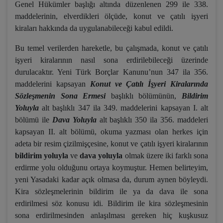
Genel Hükümler başlığı altında düzenlenen 299 ile 338.
maddelerinin, elverdikleri ölçüde, konut ve çatılı işyeri
kiraları hakkında da uygulanabileceği kabul edildi.
Bu temel verilerden hareketle, bu çalışmada, konut ve çatılı
işyeri kiralarının nasıl sona erdirilebileceği üzerinde
durulacaktır. Yeni Türk Borçlar Kanunu’nun 347 ila 356.
maddelerini kapsayan
Konut ve Çatılı İşyeri Kiralarında
Sözleşmenin Sona Ermesi
başlıklı bölümünün,
Bildirim
Yoluyla
alt başlıklı 347 ila 349. maddelerini kapsayan I. alt
bölümü ile
Dava Yoluyla
alt başlıklı 350 ila 356. maddeleri
kapsayan II. alt bölümü, okuma yazması olan herkes için
adeta bir resim çizilmişçesine, konut ve çatılı işyeri kiralarının
bildirim yoluyla
ve
dava yoluyla
olmak üzere iki farklı sona
erdirme yolu olduğunu ortaya koymuştur. Hemen belirteyim,
yeni Yasadaki kadar açık olmasa da, durum aynen böyleydi.
Kira sözleşmelerinin bildirim ile ya da dava ile sona
erdirilmesi söz konusu idi. Bildirim ile kira sözleşmesinin
sona erdirilmesinden anlaşılması gereken hiç kuşkusuz