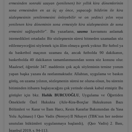
ermesinden sonraki uzayan (yenilenen) bir yıllık kira dönemlerinin
sona ermesinden en az üç ay önce, yapacağı bildirim ile kira
sözleşmesinin yenilenmesini önleyebilir ve on yedinci yılın veya
yenilenen kira döneminin sona ermesiyle kira sözleşmesinin de sona
ermesini sağlayabilir
”. Bu yazarların,
uzama
kavramını anlamak
istemedikleri ortadadır. Bir sözleşmenin süresi bitmeden uzamadan söz
edilemeyeceğini söylemek için âlim olmaya gerek yoktur. Bir futbol ya
da basketbol maçının uzaması da, ancak futbolda 90 dakikanın,
basketbolda 40 dakikanın tamamlanmasından sonra söz konusu olur.
Maalesef, öğretide 347. maddenin çok açık söyleminin tersine yorum
yapan başka yazara da rastlanmaktadır. Allahtan, uygulama ve baskın
görüş, on uzama yılının, sözleşmenin süresi ne olursa olsun, bu sürenin
bitiminden itibaren başlayacağını çok yerinde olarak kabul etmiştir. Bu
görüşler için bkz.
Halûk BURCUOĞLU
, Uygulama ve Öğretiden
Örneklerle Özel Hukukta (Aile-Kira-Borçlar Hukukunun Bazı
Bölümleri ve Karar ve İlam Harcı, Kesin Kararlar Bakımından da Yasa
Yolu Açılması) I Quo Vadis (Nereye) II Nihayet (TBK’nın her nedene
unutulan hükümleri uygulanmaya başlandı), (Quo Vadis) 2. Bası,
İstanbul 2019, s. 94-113.