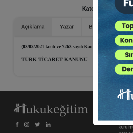
Kategoriler:
Bütün 
Açıklama
Yazar
Bu Kitap İçin Kaç
(03/02/2021 tarih ve 7263 sayılı Kanun ile Gelen Değişik
TÜRK TİCARET KANUNU
Hakk
hukuke
kurulmu