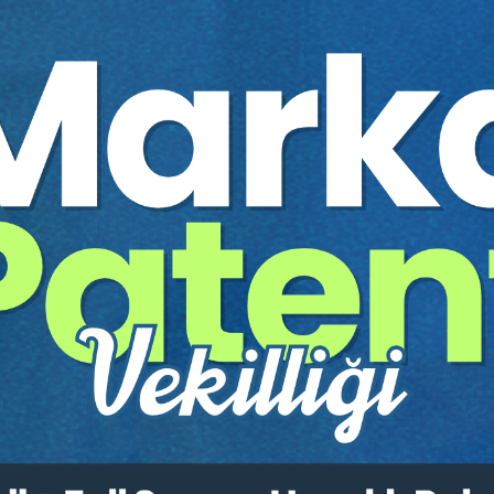
Yazar:
Av. Aydan DÜZGÜNK
Sayfa Sayısı:
790
Yayın Tarihi:
17.02.2021
Baskı:
1
Tür:
E-kitap
Basılı Olsaydı Fiyatı:
0,00
ÜCRETSİZ - 
Sepete Ekle
tır.
irekt olarak ulaşabilir ve cihazlarınızdan okuyabilirsiniz. Adresi