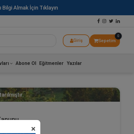
lgi Almak İçin Tıklayın
0
Sepetim
Giriş
ları
Abone Ol
Eğitmenler
Yazılar
arılmıştır.
 Kanunu
×