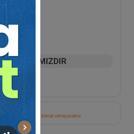
AYA
ARMAĞANIMIZDIR
nize herhangi bir teslimat olmayacaktır.
Sonraki