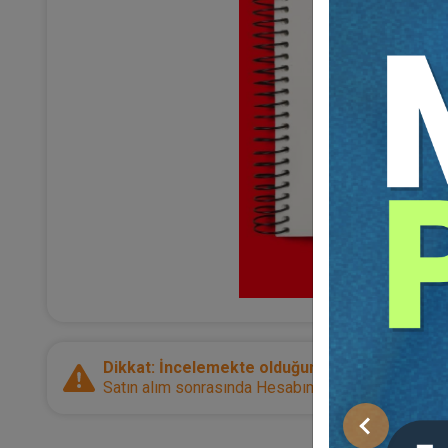
Dikkat: İncelemekte olduğunuz ürün bir e-kitap
Satın alım sonrasında Hesabım sayfanız üzerinden d
Önceki