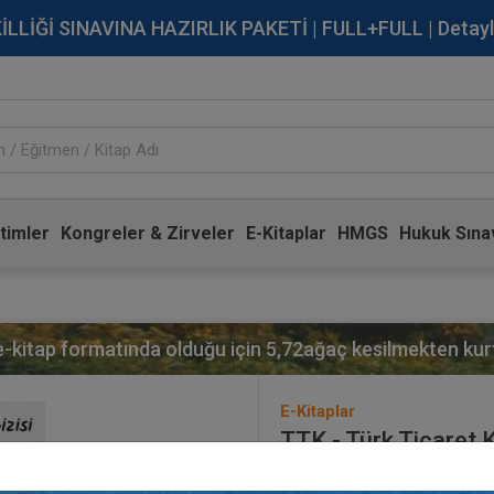
İĞİ SINAVINA HAZIRLIK PAKETİ | FULL+FULL | Detaylı Bi
timler
Kongreler & Zirveler
E-Kitaplar
HMGS
Hukuk Sınav
 e-kitap formatında olduğu için
5,72
ağaç kesilmekten kurt
E-Kitaplar
TTK - Türk Ticaret
Yayınevi:
Aristo Yayınevi