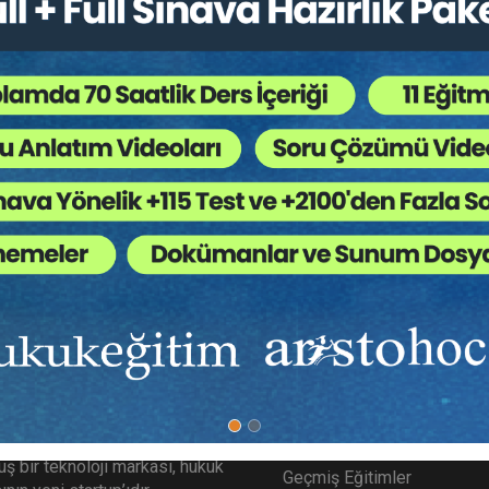
Hukuk Kitapları
,
Mevzuat
,
Ticaret Hukuku
,
Ücretsizl
 Ağaç Kesiliyor ?
liklerle Güncellenmiş)
ımızda
Diğer Menü
gitim.com Aristo tarafından
SSS
ş bir teknoloji markası, hukuk
Geçmiş Eğitimler