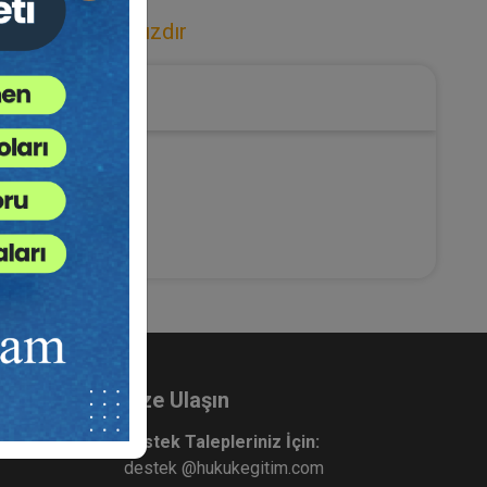
er / Armağanımızdır
Bize Ulaşın
Destek Talepleriniz İçin:
destek @hukukegitim.com