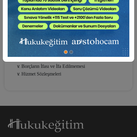
Kesiliyor ?
Akıllı Sözleşmeler
Teminat Borcu Doğuran Sözleşmeler
Kira Sözleşmeleri
Taşınmazlara İlişkin Sözleşmeler
Borç İlişkilerinde Taraf Değişiklikleri
Zamanaşımı ve Faiz
Borçların İfası ve İfa Edilmemesi
Hizmet Sözleşmeleri