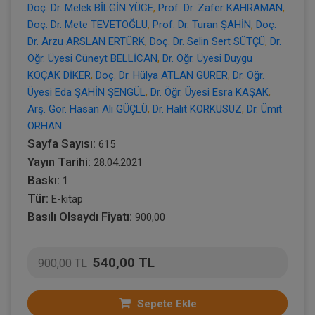
Doç. Dr. Melek BİLGİN YÜCE
,
Prof. Dr. Zafer KAHRAMAN
,
Doç. Dr. Mete TEVETOĞLU
,
Prof. Dr. Turan ŞAHİN
,
Doç.
Dr. Arzu ARSLAN ERTÜRK
,
Doç. Dr. Selin Sert SÜTÇÜ
,
Dr.
Öğr. Üyesi Cüneyt BELLİCAN
,
Dr. Öğr. Üyesi Duygu
KOÇAK DİKER
,
Doç. Dr. Hülya ATLAN GÜRER
,
Dr. Öğr.
Üyesi Eda ŞAHİN ŞENGÜL
,
Dr. Öğr. Üyesi Esra KAŞAK
,
Arş. Gör. Hasan Ali GÜÇLÜ
,
Dr. Halit KORKUSUZ
,
Dr. Ümit
ORHAN
Sayfa Sayısı:
615
Yayın Tarihi:
28.04.2021
Baskı:
1
Tür:
E-kitap
Basılı Olsaydı Fiyatı:
900,00
540,00 TL
900,00 TL
Sepete Ekle