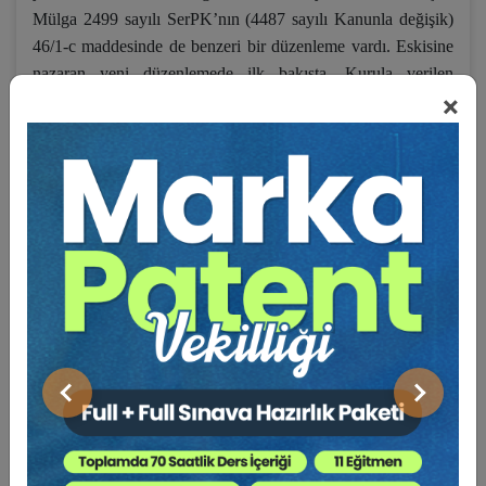
Mülga 2499 sayılı SerPK’nın (4487 sayılı Kanunla değişik)
46/1-c maddesinde de benzeri bir düzenleme vardı. Eskisine
nazaran yeni düzenlemede ilk bakışta, Kurula verilen
×
yetkilerin kapsamının genişletildiği, buna karşın tedbirlerin
uygulama alanı bulacağı hallerin çerçevesinin ise daraltıldığı
gözlenmektedir.
Madde düzenlemesi ile ilgili belli başlı meselelerden biri,
düzenleme konusu tedbirlerin ihraççıların sadece
sermayelerinin veya malvarlıklarının azaldığı/azaltıldığı
hallere mi münhasır olduğu, yoksa sermayenin veya
malvarlığının azalmasına yol açmayan, ancak hukuka
aykırılık taşıyan işlemlerinde de maddedeki tedbirlerin
uygulama alanı bulup bulmayacağı sorusudur. Esasen mülga
Kanun zamanında tartışması başlayan bu sorunun, meri
Önceki
Sonraki
düzenlemede “sebebiyle” ifadesi kullanılarak
cevaplandırıldığı, kanun koyucunun açık bir tercih ortaya
koyduğu, meri düzenlemenin açık lafzı çerçevesinde