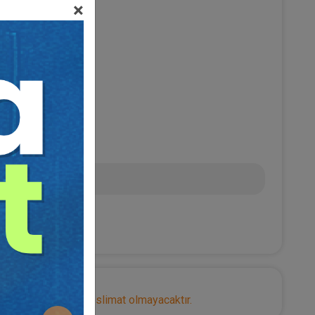
Kanunu
×
NAY
0
TL
nize herhangi bir teslimat olmayacaktır.