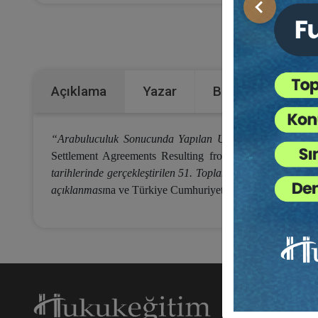
Önceki
Kategoriler:
Açıklama
Yazar
Bu Kitap İçin Kaç
“Arabuluculuk Sonucunda Yapılan Uluslararası Sulh Anl
Settlement Agreements Resulting from Mediation), UNCI
tarihlerinde gerçekleştirilen 51. Toplantısı
nda kabul edilmi
açıklanması
na ve Türkiye Cumhuriyeti tarafından imzalan
Hakk