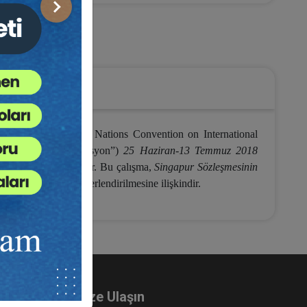
Sonraki
uculuk Hukuku
r Sözleşmesi:
United Nations Convention on International
syonu; kısaca “Komisyon”)
25 Haziran-13 Temmuz 2018
sına karar verilmiştir. Bu çalışma,
Singapur Sözleşmesinin
u bakımından değerlendirilmesine ilişkindir.
Bize Ulaşın