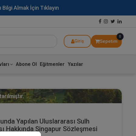
lgi Almak İçin Tıklayın
0
Sepetim
Giriş
ları
Abone Ol
Eğitmenler
Yazılar
arılmıştır.
nda Yapılan Uluslararası Sulh
ası Hakkında Singapur Sözleşmesi