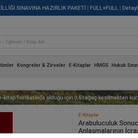
İĞİ SINAVINA HAZIRLIK PAKETİ | FULL+FULL | Detaylı Bi
timler
Kongreler & Zirveler
E-Kitaplar
HMGS
Hukuk Sınav
 e-kitap formatında olduğu için
0,61
ağaç kesilmekten kurt
E-Kitaplar
Arabuluculuk Sonucu
Anlaşmalarının İcr