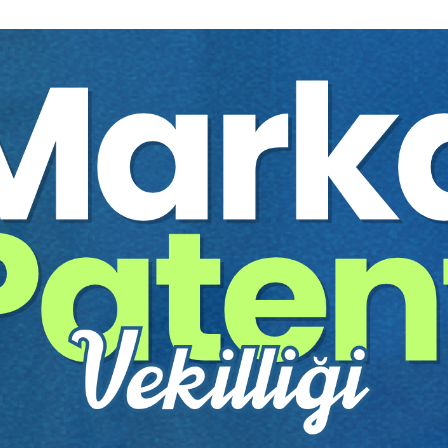
ve Uncıtral Model 
Yayınevi:
Aristo Yayınevi
Yazar:
Prof. Dr. Ergun ÖZSU
Sayfa Sayısı:
84
Yayın Tarihi:
28.06.2021
Baskı:
2
Tür:
E-kitap
Basılı Olsaydı Fiyatı:
150,0
90,00 
150,00 TL
Sepete Ekle
tır.
irekt olarak ulaşabilir ve cihazlarınızdan okuyabilirsiniz. Adresi