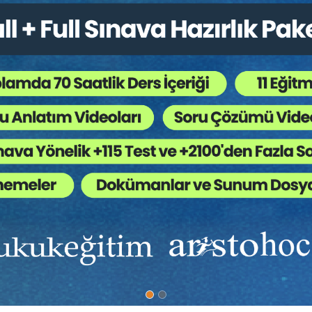
Bütün Hukuk Kitapları
,
Medeni Usul Hukuku
,
Arabul
 Ağaç Kesiliyor ?
aşmaları Hakkında Birleşmiş Milletler Sözleşmesi”
(kısaca “
Singapu
TRAL’in (Birleşmiş Millletler Milletlerarası Ticaret Hukuku Komi
ş ve Sözleşmenin 1 Ağustos 2019 tarihinde Singapur’da imazaya açılma
ması söz konusu olduğunda Sözleşmede öngörülen çözümlerin Türk hukuk
ımızda
Diğer Menü