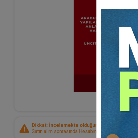
Dikkat: İncelemekte olduğunuz ürün bir e-kitap
Satın alım sonrasında Hesabım sayfanız üzerinden d