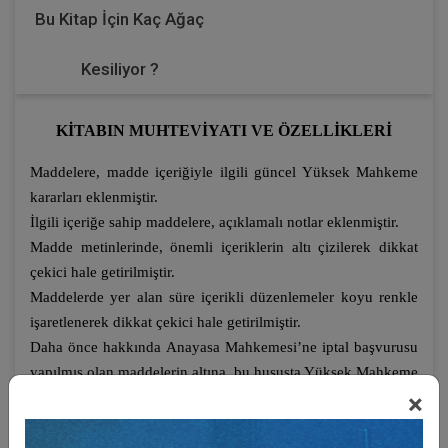
Bu Kitap İçin Kaç Ağaç
Kesiliyor ?
KİTABIN MUHTEVİYATI VE ÖZELLİKLERİ
Maddelere, madde içeriğiyle ilgili güncel Yüksek Mahkeme
kararları eklenmiştir.
İlgili içeriğe sahip maddelere, açıklamalı notlar eklenmiştir.
Madde metinlerinde, önemli içeriklerin altı çizilerek dikkat
çekici hale getirilmiştir.
Maddelerde yer alan süre içerikli düzenlemeler koyu renkle
işaretlenerek dikkat çekici hale getirilmiştir.
Daha önce hakkında Anayasa Mahkemesi’ne iptal başvurusu
yapılmış olan maddelerin altına, bu hususta Yüksek Mahkeme
×
tarafından verilen karar özetleri eklenerek not şeklinde bilgi
verilmiştir.
Ana kanun ile bağlantılı olabilecek 3 ayrı kanun metni