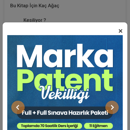
Bu Kitap İçin Kaç Ağaç
Kesiliyor ?
×
KİTABIN ÖZELLİKLERİ
►
Yeni Kanun – Eski Kanun
“Madde Karılaştırma Tablosu”
► Eski Kanun – Yeni Kanun
“Madde Karşılaştırma Tablosu”
► Eski Kanun’da Yer Alan Kavramların Yeni Kanundaki
Karşılıklarını İçeren
“Kavram Karşılaştırma Tablosu”
► Yasada Süre İhtiva Eden Düzenlemelerin Toplu Halde
Önceki
Sonraki
Yer Aldığı
“Pratik Bilgiler Tablosu”
►
Yıllara Göre Uygulanan Oranları Gösterir