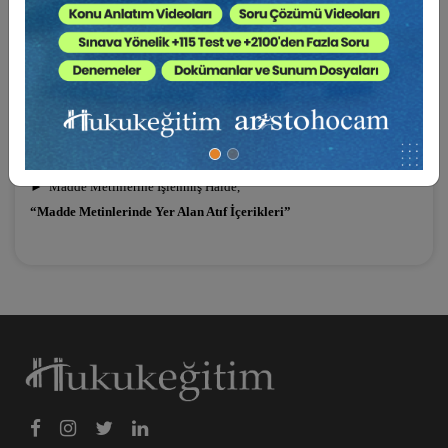
“Dönemsel Kanuni ve Temerüt Faiz Oranları Tablosu”
►
Madde Metinlerine İşlenmiş Halde
“Maddelerin İçeriğine İlişkin Açıklama Notları”
►
Madde Metinlerine İşlenmiş Halde, Maddelerin İçeriğine İlişkin
“Güncel Yüksek Mahkeme İçtihatları”
►
Madde Metinlerine İşlenmiş Halde,
“Madde Metinlerinde Yer Alan Atıf İçerikleri”