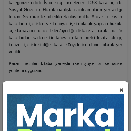
kategorize edildi. İşbu kitap, incelenen 1058 karar içinde
Sosyal Güvenlik Hukukuna ilişkin açıklamaların yer aldığı
toplam 95 karar tespit edilerek oluşturuldu. Ancak bir kısım
kararların içerikleri ve konuya ilişkin olarak yapılan hukuki
açıklamaların benzerlikleri/aynılığı dikkate alınarak, bu tür
kararlardan sadece bir tanesinin tam metni kitaba alınıp,
benzer içerikteki diğer karar künyelerine dipnot olarak yer
verildi.
Karar metinleri kitaba yerleştirilirken şöyle bir şematize
yöntemi uygulandı:
×