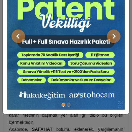
SAFAHAT:
(…)
UYUŞMAZLIK:
…
ÖN SORUN:
…
Önceki
Sonraki
NİHAİ KARAR: …
KARAR METNİ
…
Öncelikle kararın künye bilgilerine yer verildi ve kararın
içeriği dikkate alınarak anahtar kelimeler belirlendi. Her
karar metninin başında yer alan gri tablo bu bilgileri
içermektedir.
Akabinde,
SAFAHAT
bölümü eklenerek, yargılamanın