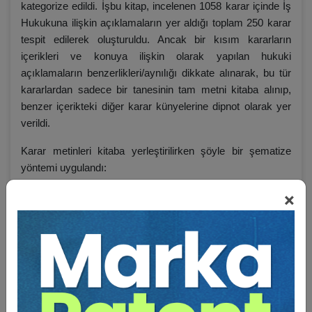
kategorize edildi. İşbu kitap, incelenen 1058 karar içinde İş
Hukukuna ilişkin açıklamaların yer aldığı toplam 250 karar
tespit edilerek oluşturuldu. Ancak bir kısım kararların
içerikleri ve konuya ilişkin olarak yapılan hukuki
açıklamaların benzerlikleri/aynılığı dikkate alınarak, bu tür
kararlardan sadece bir tanesinin tam metni kitaba alınıp,
benzer içerikteki diğer karar künyelerine dipnot olarak yer
verildi.
Karar metinleri kitaba yerleştirilirken şöyle bir şematize
yöntemi uygulandı:
×