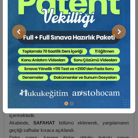
SAFAHAT:
(…)
UYUŞMAZLIK:
…
ÖN SORUN:
…
Önceki
Sonraki
NİHAİ KARAR: …
KARAR METNİ
…
Öncelikle kararın künye bilgilerine yer verildi ve kararın
içeriği dikkate alınarak anahtar kelimeler belirlendi. Her
karar metninin başında yer alan gri tablo bu bilgileri
içermektedir.
Akabinde,
SAFAHAT
bölümü eklenerek, yargılamanın
geçtiği safhalar kısaca açıklandı.
Daha sonra, kararın ilişkin olduğu hukuki sorun