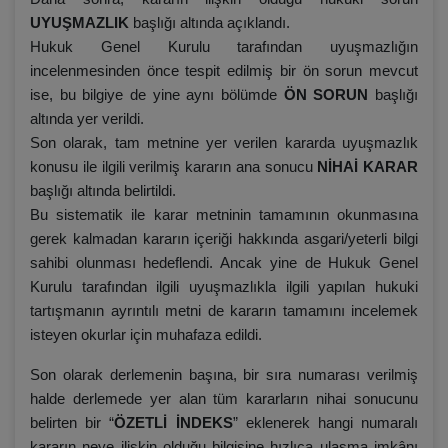
UYUŞMAZLIK
başlığı altında açıklandı.
Hukuk Genel Kurulu tarafından uyuşmazlığın
incelenmesinden önce tespit edilmiş bir ön sorun mevcut
ise, bu bilgiye de yine aynı bölümde
ÖN SORUN
başlığı
altında yer verildi.
Son olarak, tam metnine yer verilen kararda uyuşmazlık
konusu ile ilgili verilmiş kararın ana sonucu
NİHAİ KARAR
başlığı altında belirtildi.
Bu sistematik ile karar metninin tamamının okunmasına
gerek kalmadan kararın içeriği hakkında asgari/yeterli bilgi
sahibi olunması hedeflendi. Ancak yine de Hukuk Genel
Kurulu tarafından ilgili uyuşmazlıkla ilgili yapılan hukuki
tartışmanın ayrıntılı metni de kararın tamamını incelemek
isteyen okurlar için muhafaza edildi.
Son olarak derlemenin başına, bir sıra numarası verilmiş
halde derlemede yer alan tüm kararların nihai sonucunu
belirten bir “
ÖZETLİ İNDEKS
” eklenerek hangi numaralı
kararın neye ilişkin olduğu bilgisine hızlıca ulaşma imkânı