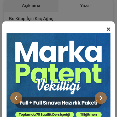
Açıklama
Yazar
Bu Kitap İçin Kaç Ağaç
×
Kesiliyor ?
ÖZET
1) Eser Sözleşmelerinde “
yüklenicinin
” işçilerinin
geçirdikleri iş kazalarından veya üçüncü kişilere verilen
zararlardan dolayı
“iş sahibi”
sorumlu tutulamaz.
2) Bu konuda bilirkişi olarak görevlendirilen “iş sağlığı ve
güvenliği” uzmanlarının raporlarında, yüklenici ile birlikte
“iş
sahibi”
de kusurlu ve sorumlu bulunarak
mahkemeler
Önceki
Sonraki
yanıltılmakta, yanlış ve haksız kararlar verilmesine neden
olunmaktadır.