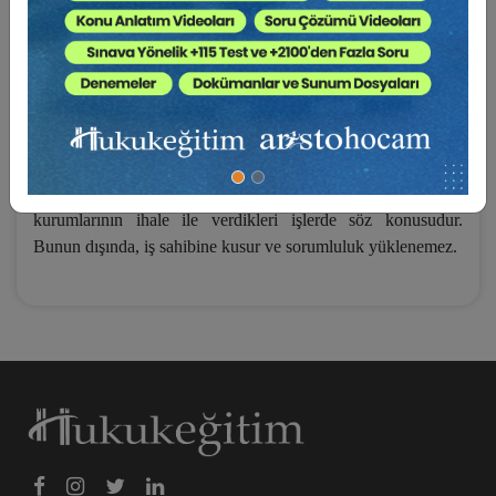
3) Yargıtay kararlarına göre
“İşveren olmayan
iş sahibinin
olayda kusurunun bulunup bulunmadığı, İşçi Sağlığı ve
Güvenliği mevzuatına göre tayin ve tespit olunamaz.”
4) Eğer eser sözleşmesinde “iş sahibine” yükleniciye emir ve
talimat verme, yapılan işi kontrol ve denetleme yetkisi
tanınmışsa, ancak o zaman “iş sahibi” yüklenici ile birlikte
ortaklaşa sorumlu tutulabilir. Bu, daha çok kamu
kurumlarının ihale ile verdikleri işlerde söz konusudur.
Bunun dışında, iş sahibine kusur ve sorumluluk yüklenemez.