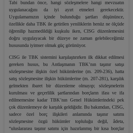
Tabi bundan önce, hangi sözleşmelere hangi mevzuatın
uygulanacağını da iyi ayırt etmeleri gerekecektir.
Uygulamamızın içinde bulunduğu şartları düşününce,
özellikle daha TBK ile getirilen yeniliklerin henüz ne ölçüde
öğrenilip hazmedildiği kuşkulu iken, CISG düzenlemesini
doğru uygulayacak bir düzeye ne zaman gelebileceğimiz
hususunda iyimser olmak güç görünüyor.
CISG ile TBK sistemini karşılaştırırken ilk dikkat edilmesi
gereken husus, bu Antlaşmanın TBK’nın taşınır satışı
sözleşmesine ilişkin özel hükümlerine (m. 209-236), hatta
satış sözleşmesine ilişkin hükümlerine (m. 207-281), karşılık
gelmekten ibaret bir düzenleme olmayıp; sözleşmelerin
kurulması ve geçerlilik şartlarından borçların ifası ve ifa
edilmemesine kadar TBK’nın Genel Hükümlerindeki pek
çok düzenlemeye de karşılık geldiğidir. Bu bakımdan, CISG,
sadece özel borç ilişkileri anlamında taşınır satımı
sözleşmesine özgü hükümler topluluğu değil, âdeta,
“uluslararası taşınır satımı için hazırlanmış bir kısa borçlar