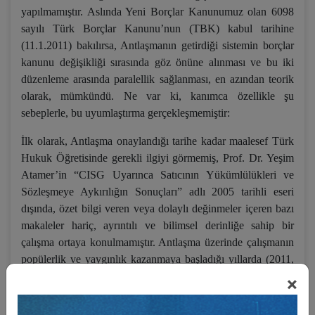
yapılmamıştır. Aslında Yeni Borçlar Kanunumuz olan 6098
sayılı Türk Borçlar Kanunu’nun (TBK) kabul tarihine
(11.1.2011) bakılırsa, Antlaşmanın getirdiği sistemin borçlar
kanunu değişikliği sırasında göz önüne alınması ve bu iki
düzenleme arasında paralellik sağlanması, en azından teorik
olarak, mümkündü. Ne var ki, kanımca özellikle şu
sebeplerle, bu uyumlaştırma gerçekleşmemiştir:
İlk olarak, Antlaşma onaylandığı tarihe kadar maalesef Türk
Hukuk Öğretisinde gerekli ilgiyi görmemiş, Prof. Dr. Yeşim
Atamer’in “CISG Uyarınca Satıcının Yükümlülükleri ve
Sözleşmeye Aykırılığın Sonuçları” adlı 2005 tarihli eseri
dışında, özet bilgi veren veya dolaylı değinmeler içeren bazı
makaleler hariç, ayrıntılı ve bilimsel derinliğe sahip bir
çalışma ortaya konulmamıştır. Antlaşma üzerinde çalışmanın
popülerlik ve yaygınlık kazanmaya başladığı yıllarda (2011,
2012, vd.) ise, esasen hem Antlaşma imzalanmış hem de
×
TBK tasarısı üzerinde yıllarca süren çalışmalar sona ermiş ve
Meclise havale edilmiş durumdaydı. Maalesef kötü bir