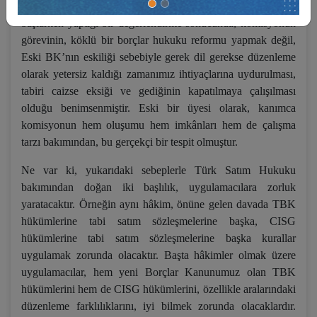
Nihayet, TBK Hazırlama Komisyonu’nun çalışmalara
başlarken yaptığı bir değerlendirme sonucunda, komisyonun
görevinin, köklü bir borçlar hukuku reformu yapmak değil,
Eski BK’nın eskiliği sebebiyle gerek dil gerekse düzenleme
olarak yetersiz kaldığı zamanımız ihtiyaçlarına uydurulması,
tabiri caizse eksiği ve gediğinin kapatılmaya çalışılması
olduğu benimsenmiştir. Eski bir üyesi olarak, kanımca
komisyonun hem oluşumu hem imkânları hem de çalışma
tarzı bakımından, bu gerçekçi bir tespit olmuştur.
Ne var ki, yukarıdaki sebeplerle Türk Satım Hukuku
bakımından doğan iki başlılık, uygulamacılara zorluk
yaratacaktır. Örneğin aynı hâkim, önüne gelen davada TBK
hükümlerine tabi satım sözleşmelerine başka, CISG
hükümlerine tabi satım sözleşmelerine başka kurallar
uygulamak zorunda olacaktır. Başta hâkimler olmak üzere
uygulamacılar, hem yeni Borçlar Kanunumuz olan TBK
hükümlerini hem de CISG hükümlerini, özellikle aralarındaki
düzenleme farklılıklarını, iyi bilmek zorunda olacaklardır.