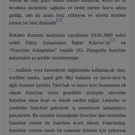
verene ait olan gayri maddi malları kullanma, kendi ad ve
hesabına sürümünü sağlama ve bedel ödeme borcu altına
girdiği, tam iki tarafa borç yükleyen ve sürekli nitelikte
[1]
isimsiz bir borç ilişkisidir
.
Rekabet Kurumu tarafından yayınlanan 03.06.2009 kabul
[2]
tarihli Dikey Anlaşmalara İlişkin Kılavuz’da
ise
“Franchise Anlaşmaları” başlıklı 183. Paragrafta franchise
anlaşmaları şu şekilde tanımlanmıştır.
“…malların veya hizmetlerin dağıtımında kullanılacak olan,
özellikle marka, işaret gibi fikri haklarla ve know-how’la
ilgili lisanslar içerirler. Fikri hak ve know how lisanslarına ek
olarak franchise veren genellikle sözleşme süresinde
franchise alana ticari ve teknik yardım sağlar. Lisanslar ve
yardımlar franchise paketinde iş metodunun tamamlayıcı
parçalarıdır. Bu unsurlar karşılığında franchise alan tarafından
franchise verene bir franchise ücreti ödenir. Franchising,
franchise verenin sınırlı bir yatırımla ürünleri için yeknesak