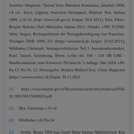
Temelini Oluşturan “Sistem”lerin Hukuken Korunması, İstanbul 1994,
s.8 vd.; Kırca, Çiğdem, Franchise Sözleşmesi, Doktora Tezi, Ankara
1996, s.16 vd. (http://www.yok.gov.tr, Erişim: 20.6.2021); Eren, Fikret,
Borçlar Hukuku Özel Hükümler, Ankara 2021, 9.baskı, s.982 N.3288;
Witte, Jürgen, Rechtsprobleme der Vertragsbeendigung von Franchise-
Verträgen DStR 1998, 251 (https://www.beck.de Erişim: 25.02.2021);
Wildhaber, Christoph, Vertragsverhältnisse Teil 1: Innominatkontrakte,
Kauf, Tausch, Schenkung, Miete, Leihe Art. 184 - 318 OR CHK -
Handkommentar zum Schweizer Privatrecht 3.Auflage Jahr 2016 s.80,
Rn.13, Rn.19, 22. Herausgeber Markus Müller-Chen, Claire Huguenin
(https://www.swisslex.ch Erişim: 30.11.2021
[2]
https://www.rekabet.gov.tr/Dosya/kilavuzlar/dikeykilavuz2018-
20 180330155908926.pdf
[3]
Bkz.:Gürzumar, s.10 vd.
[4]
Wildhaber, s.82 Rn.24
[5]
Serdar, İlknur, TBK’nun Genel İşlem Şartları Hükümlerinin Kişi