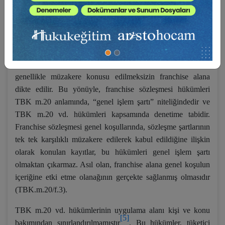
aynıdır. Bu, sürüm sistemini tüm satış aracıları için yeknesak
biçimde düzenleme gereği ve ihtiyacının doğal bir
[4]
sonucudur
.
Franchise verenin önceden tek taraflı belirlediği franchise
genel koşulları, bireysel sözleşmenin kurulması sırasında
genellikle müzakere konusu edilmeksizin franchise alana
dikte edilir. Bu yönüyle, franchise sözleşmesi hükümleri
TBK m.20 anlamında, “genel işlem şartı” niteliğindedir ve
TBK m.20 vd. hükümleri kapsamında denetime tabidir.
Franchise sözleşmesi genel koşullarında, sözleşme şartlarının
tek tek karşılıklı müzakere edilerek kabul edildiğine ilişkin
olarak konulan kayıtlar, bu hükümleri genel işlem şartı
olmaktan çıkarmaz. Asıl olan, franchise alana genel koşulun
içeriğine etki etme olanağının gerçekte sağlanmış olmasıdır
(TBK.m.20/f.3).
TBK m.20 vd. hükümlerinin uygulama alanı kişi ve konu
[5]
bakımından sınırlandırılmamıştır
. Bu hükümler, tüketici