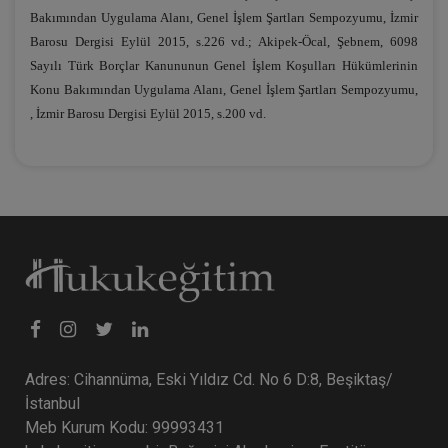
Bakımından Uygulama Alanı, Genel İşlem Şartları Sempozyumu
, İzmir
Barosu Dergisi Eylül 2015,
s.226 vd.; Akipek-Öcal, Şebnem, 6098
Sayılı Türk Borçlar Kanununun Genel İşlem Koşulları Hükümlerinin
Konu Bakımından Uygulama Alanı,
Genel İşlem Şartları Sempozyumu,
, İzmir Barosu Dergisi Eylül 2015,
s.200 vd.
Adres: Cihannüma, Eski Yıldız Cd. No 6 D:8, Beşiktaş/
İstanbul
Meb Kurum Kodu: 99993431