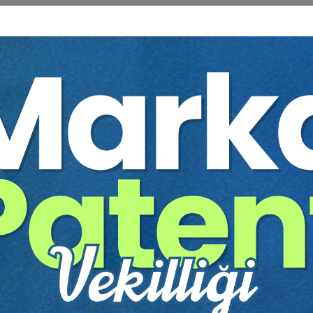
r:
Bütün Hukuk Kitapları
,
Borçlar Hukuku
,
Sözleşme
 Ağaç Kesiliyor ?
an verilen kararlar, pek çok hukukçu için hem yol gösterici hem de yö
nelik akademik okumalar yaparken bir yandan da uygulamayı takip etm
rın tamamını derlemeye karar verdik.
ndan 2020 yılı içerisinde verilmiş toplam 1058 karar incelenerek bu k
mesel ilişkinin yer aldığı (borcun kaynağının sözleşme olduğu) top
uki açıklamaların benzerlikleri/aynılığı dikkate alınarak, bu tür karar
öntemi uygulandı: