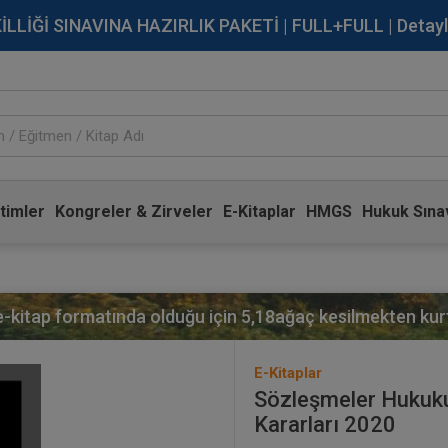
İĞİ SINAVINA HAZIRLIK PAKETİ | FULL+FULL | Detaylı Bi
timler
Kongreler & Zirveler
E-Kitaplar
HMGS
Hukuk Sınav
 e-kitap formatında olduğu için
5,18
ağaç kesilmekten kurt
E-Kitaplar
Sözleşmeler Hukuku
Kararları 2020