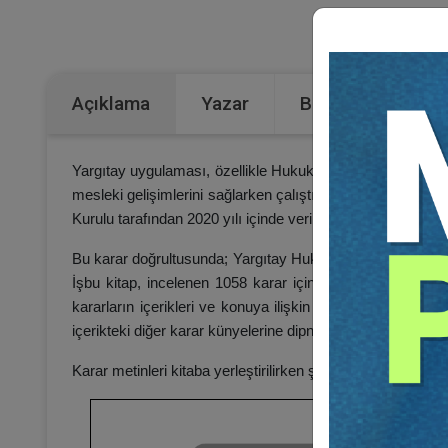
Kategorile
Açıklama
Yazar
Bu Kitap İçin Kaç
Yargıtay uygulaması, özellikle Hukuk Genel Kurulu tarafınd
mesleki gelişimlerini sağlarken çalıştıkları alanlara yö
Kurulu tarafından 2020 yılı içinde verilmiş güncel kararla
Bu karar doğrultusunda; Yargıtay Hukuk Genel Kurulu tarafı
İşbu kitap, incelenen 1058 karar içinde temelinde sözleş
kararların içerikleri ve konuya ilişkin olarak yapılan huk
içerikteki diğer karar künyelerine dipnot olarak yer verildi.
Karar metinleri kitaba yerleştirilirken şöyle bir şematize y