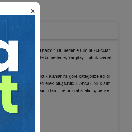
×
ler Hukuku
nlendirici bir niteliği haizdir. Bu nedenle tüm hukukçular,
ek durumundadırlar. İşte bu nedenle, Yargıtay Hukuk Genel
ararlar, öncelikle hukuk alanlarına göre kategorize edildi.
lam 89 karar tespit edilerek oluşturuldu. Ancak bir kısım
lardan sadece bir tanesinin tam metni kitaba alınıp, benzer