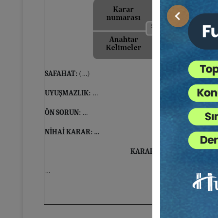
Önceki
SAFAHAT:
(…)
UYUŞMAZLIK:
…
ÖN SORUN:
…
NİHAİ KARAR: …
KARAR METNİ
…