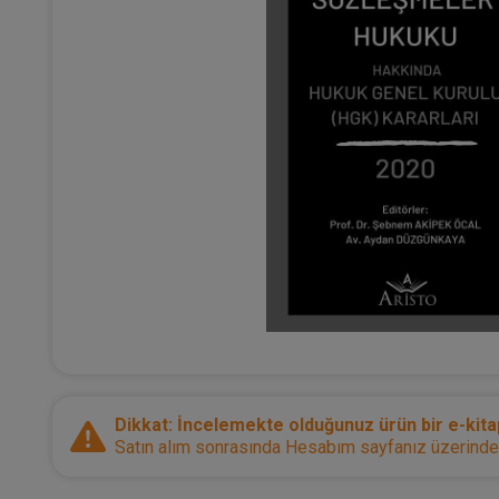
Dikkat: İncelemekte olduğunuz ürün bir e-kitap
Satın alım sonrasında Hesabım sayfanız üzerinden d