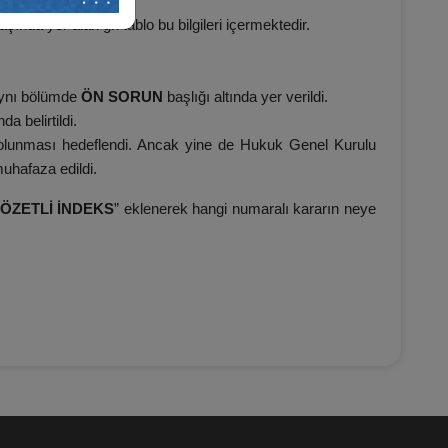
şında yer alan gri tablo bu bilgileri içermektedir.
 aynı bölümde
ÖN SORUN
başlığı altında yer verildi.
da belirtildi.
i olunması hedeflendi. Ancak yine de Hukuk Genel Kurulu
muhafaza edildi.
ÖZETLİ İNDEKS
” eklenerek hangi numaralı kararın neye