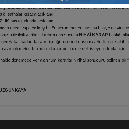
eriği dikkate alınarak anahtar kelimeler belirlendi. Her karar metninin ba
iği safhalar kısaca açıklandı.
ZLIK
başlığı altında açıklandı.
en önce tespit edilmiş bir ön sorun mevcut ise, bu bilgiye de yine
nusu ile ilgili verilmiş kararın ana sonucu
NİHAİ KARAR
başlığı altın
gerek kalmadan kararın içeriği hakkında asgari/yeterli bilgi sahib
anın ayrıntılı metni de kararın tamamını incelemek isteyen okurlar için 
halde derlemede yer alan tüm kararların nihai sonucunu belirten bir “
DÜZGÜNKAYA