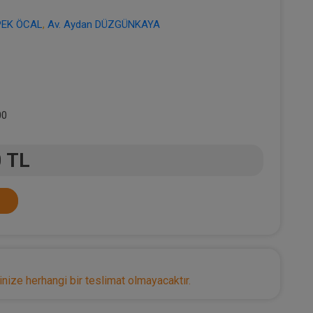
İPEK ÖCAL
,
Av. Aydan DÜZGÜNKAYA
00
0 TL
nize herhangi bir teslimat olmayacaktır.