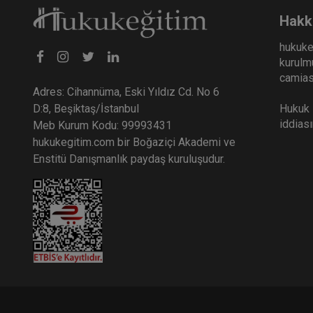
Hakk
hukuke
kurulmu
camiası
Adres: Cihannüma, Eski Yıldız Cd. No 6
Hukuk E
D:8, Beşiktaş/İstanbul
iddias
Meb Kurum Kodu: 99993431
hukukegitim.com bir Boğaziçi Akademi ve
Enstitü Danışmanlık paydaş kuruluşudur.