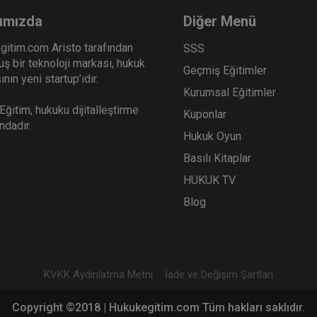
ımızda
Diğer Menü
gitim.com Aristo tarafından
SSS
ş bir teknoloji markası, hukuk
Geçmiş Eğitimler
nın yeni startup’ıdır.
Kurumsal Eğitimler
ğitim, hukuku dijitalleştirme
Kuponlar
ındadır.
Hukuk Oyun
Basılı Kitaplar
HUKUK TV
Blog
KVKK Aydınlatma Metni
İade ve Değişim Şartları
Copyright ©2018 | Hukukegitim.com Tüm hakları saklıdır.