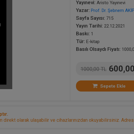
Yayınevi:
Aristo Yayınevi
Yazar:
Prof. Dr. Şebnem AK
Sayfa Sayısı:
715
Yayın Tarihi:
22.12.2021
Baskı:
1
Tür:
E-kitap
Basılı Olsaydı Fiyatı:
1000,
600,0
1000,00 TL
Sepete Ekle
tır.
irekt olarak ulaşabilir ve cihazlarınızdan okuyabilirsiniz. Adresi