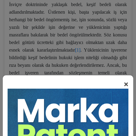
İsviçre doktrininde yaklaşık bedel, keşif bedeli olarak
adlandırılmaktadır. Üstlenen kişi, başta yapılacak iş için
herhangi bir bedel öngörmemiş ise, işin sonunda, sözlü veya
yazılı bir şekilde işin değerine ve yüklenicinin yaptığı
masraflara bakılarak bir bedel öngörülmektedir. Söz konusu
bedel götürü ücretteki gibi bağlayıcı olmaktan uzak daha
esnek olarak kararlaştırılmaktadır
[1]
. Yüklenicinin işverene
bildirdiği keşif bedelinin hukuki işlem niteliği olmadığı gibi
rıza beyanı olarak da hukuken değerlendirilemez. Ancak, bu
bedel işveren tarafından sözleşmenin temeli olarak
kararlaştırılmış ise, yani işveren ile yüklenici keşif bedelini
×
sözleşmenin bedeli olarak açık veya zımni olarak
kararlaştırmış iseler sözleşme bu bedel üzerinden kurulmuş
sayılır. Taraflar arasındaki sözleşme bu keşif bedeli üzerinden
kurulmuş sayılır
[2]
.
Yaklaşık bedel, götürü bedel gibi taraflar için bağlayıcı
niteliktedir. Yaklaşık bedel sözleşmenin içeriğine de dâhildir.