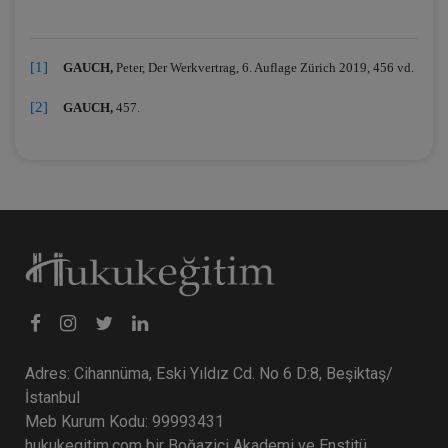
[1]
GAUCH,
Peter, Der Werkvertrag, 6. Auflage Zürich 2019
, 456 vd.
[2]
GAUCH,
457.
Adres: Cihannüma, Eski Yıldız Cd. No 6 D:8, Beşiktaş/
İstanbul
Meb Kurum Kodu: 99993431
hukukegitim.com bir Boğaziçi Akademi ve Enstitü