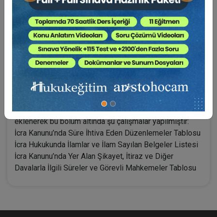
Ana kanun ile bağlantılı olabilecek 2 ayrı kanun, 7
yönetmelik ve 1 tebliğ metni eklenmiştir.
Maddelerde “ilgili kanun” ya da “ilgili tüzük” gibi atıfların
bulunduğu hallerde, bahsi geçen kanun veya tüzüğe
ilişkin olarak not kısmında bilgi verilmiştir.
Madde aramayı kolaylaştıran sayfa kenar
numaralandırması uygulanmıştır.
Kanunda arama yapmayı kolaylaştıran sayfa üstü bölüm
başlığı uygulaması yapılmıştır.
Uygulamada ihtiyaç duyulabilecek pratik bilgiler bölümü
eklenerek bu bölüm altında şu çalışmalar yapılmıştır:
İcra Kanunu’nda Süre İhtiva Eden Düzenlemeler Tablosu
İcra Hukukunda İlamlar ve İlam Sayılan Belgeler Listesi
İcra Kanunu’nda Yer Alan Şikayet, İtiraz ve Diğer
Davalarla İlgili Süreler ve Görevli Mahkemeler Tablosu