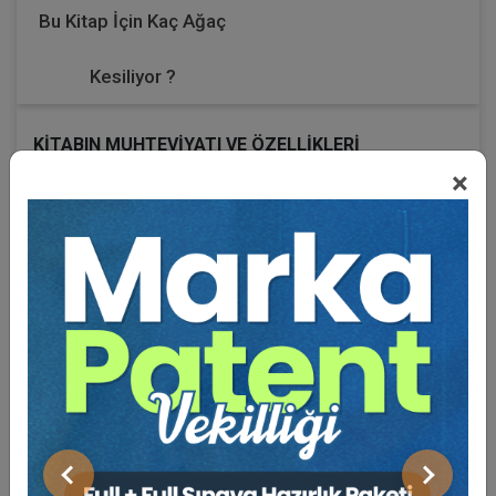
Bu Kitap İçin Kaç Ağaç
Kesiliyor ?
KİTABIN MUHTEVİYATI VE ÖZELLİKLERİ
×
Tüm maddelere, madde içeriğiyle ilgili güncel Yüksek
Mahkeme kararları eklenmiştir.
İlgili içeriğe sahip maddelere, açıklamalı notlar
eklenmiştir.
Tüm maddelerde, önemli içeriklerin altı çizilerek dikkat
çekici hale getirilmiştir.
Maddelerde yer alan süre içerikli düzenlemeler koyu
renkle işaretlenerek dikkat çekici hale getirilmiştir.
Daha önce hakkında Anayasa Mahkemesi’ne iptal
başvurusu yapılmış olan maddelerin altına, bu hususta
Yüksek Mahkeme tarafından verilen karar özetleri
eklenerek not şeklinde bilgi verilmiştir.
Önceki
Sonraki