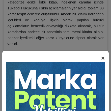
kategorize edildi. İşbu kitap, incelenen kararlar içinde
Tüketici Hukukuna ilişkin açıklamaların yer aldığı toplam 33
karar tespit edilerek oluşturuldu. Ancak bir kısım kararların
içerikleri ve konuya ilişkin olarak yapılan hukuki
açıklamaların benzerlikleri/aynılığı dikkate alınarak, bu tür
kararlardan sadece bir tanesinin tam metni kitaba alınıp,
benzer içerikteki diğer karar künyelerine dipnot olarak yer
verildi.
Karar metinleri kitaba yerleştirilirken şöyle bir şematize
×
yöntemi uygulandı:
SAFAHAT:
(…)
UYUŞMAZLIK:
…
ÖN SORUN:
…
NİHAİ KARAR: …