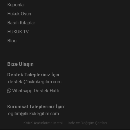
Kuponlar
Hukuk Oyun
Basılı Kitaplar
HUKUK TV
Blog
Bize Ulaşın
Destek Talepleriniz İçin:
destek @hukukegitim.com
Whatsapp Destek Hattı
Kurumsal Talepleriniz İçin:
egitim@hukukegitim.com
KVKK Aydınlatma Metni
İade ve Değişim Şartları