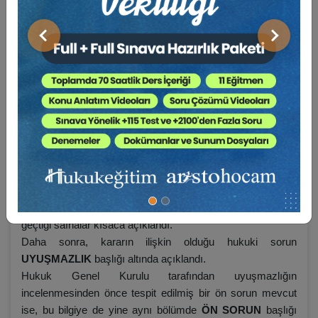
KARAR METNİ
Önceki
Sonraki
…
Öncelikle kararın künye bilgilerine yer verildi ve kararın
içeriği dikkate alınarak anahtar kelimeler belirlendi. Her
karar metninin başında yer alan gri tablo bu bilgileri
içermektedir.
Akabinde,
SAFAHAT
bölümü eklenerek, yargılamanın
geçtiği safhalar kısaca açıklandı.
Daha sonra, kararın ilişkin olduğu hukuki sorun
UYUŞMAZLIK
başlığı altında açıklandı.
Hukuk Genel Kurulu tarafından uyuşmazlığın
incelenmesinden önce tespit edilmiş bir ön sorun mevcut
ise, bu bilgiye de yine aynı bölümde
ÖN SORUN
başlığı