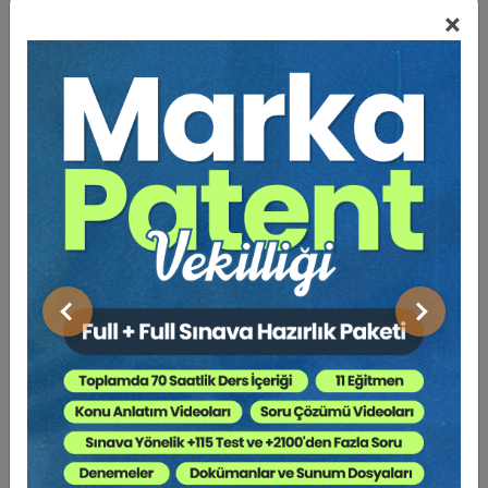
×
Açıklama
Yazar
Bu Kitap İçin Kaç Ağaç
Kesiliyor ?
Tebliğ konumuzda taşınmazlarda ayni hak değişikliğine
yol açan sözleşme tarafının mülkiyet hakkının birden
çok kişiye ait olmasına dayalı geçerliliği ve bağlayıcılığı
ayrımına bağlı olarak hüküm ve sonuçları irdeleyeceğiz.
Önceki
Sonraki
“Birlikte mülkiyet nizaların (uyuşmazlıkların)
anasıdır”deyimi Türk hukukunda fazlasıyla kendini
hissettirmektedir. Tebliğimizde birlikte mülkiyette
(paylı/elbirliği mülkiyeti), taşınmazda ayni hak
değişikliği yaratan bir sözleşmenin öncesinde karar
alınmasını; sonrasında tapu dairesinde yapılmasını
gerektiren işlemler açısından taraf olmaya bağlı hukuki