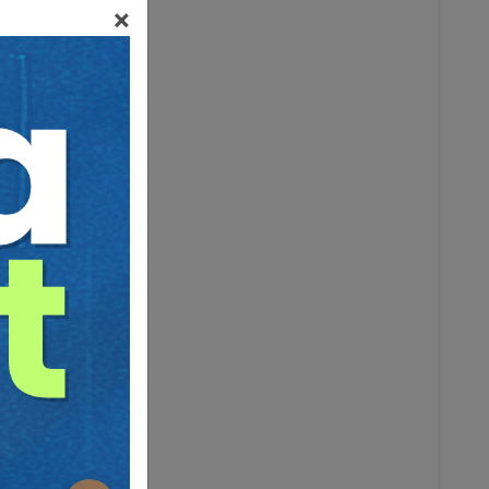
×
UMU IV