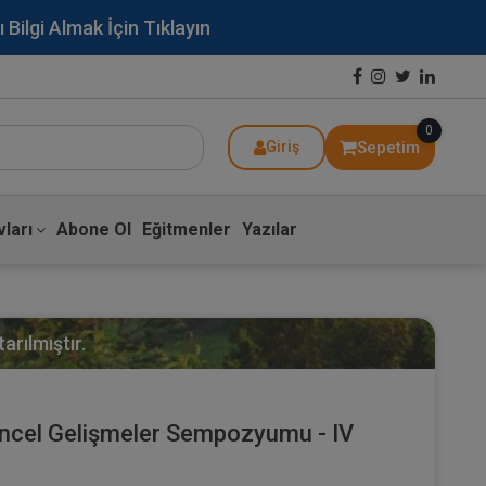
lgi Almak İçin Tıklayın
0
Sepetim
Giriş
ları
Abone Ol
Eğitmenler
Yazılar
arılmıştır.
ncel Gelişmeler Sempozyumu - IV