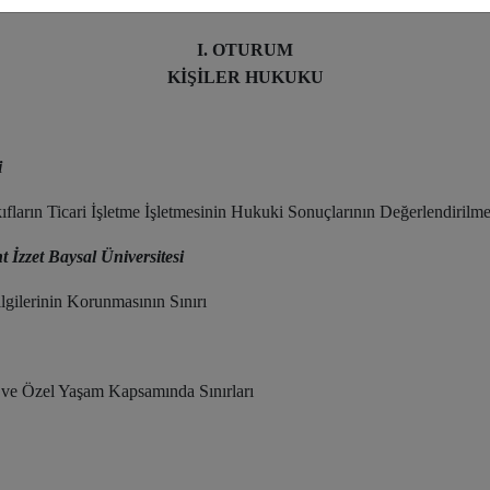
I. OTURUM
KİŞİLER HUKUKU
i
kıfların Ticari İşletme İşletmesinin Hukuki Sonuçlarının Değerlendirilme
İzzet Baysal Üniversitesi
gilerinin Korunmasının Sınırı
ve Özel Yaşam Kapsamında Sınırları