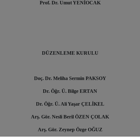
Prof. Dr. Umut YENİOCAK
DÜZENLEME KURULU
Doç. Dr. Meliha Sermin PAKSOY
Dr. Öğr. Ü. Bilge ERTAN
Dr. Öğr. Ü. Ali Yaşar ÇELİKEL
Arş. Gör. Nesli Beril ÖZEN ÇOLAK
Arş. Gör. Zeynep Özge OĞUZ