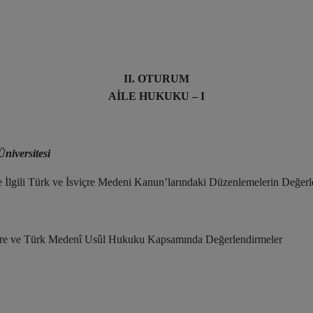
II. OTURUM
AİLE HUKUKU – I
niversitesi
lgili Türk ve İsviçre Medeni Kanun’larındaki Düzenlemelerin Değerl
çre ve Türk Medenî Usûl Hukuku Kapsamında Değerlendirmeler