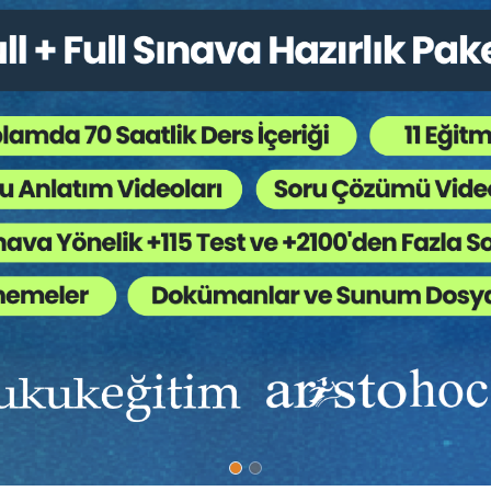
Yer:
Altınbaş Üniversitesi Gayrettepe Yerleşkesi
100. Yıl Konferans Salonu
1. GÜN
(
6 MAYIS 2024 – PAZARTESİ)
tesi Hukuk Fakültesi Dekanı