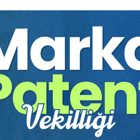
PROGRAM
ALTINBAŞ ÜNİVERSİTESİ HUKUK FAKÜLTESİ
İ HUKUKTA GÜNCEL GELİŞMELER SEMPOZY
PROF. DR. ŞÜKRAN ŞIPKA’YA
MESLEKTE 40. YIL ARMAĞANI
6-7 MAYIS 2024