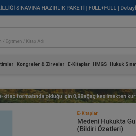
İĞİ SINAVINA HAZIRLIK PAKETİ | FULL+FULL | Detaylı Bi
timler
Kongreler & Zirveler
E-Kitaplar
HMGS
Hukuk Sınav
 e-kitap formatında olduğu için
0,88
ağaç kesilmekten kurt
E-Kitaplar
Medeni Hukukta Gü
(Bildiri Özetleri)