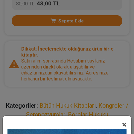
48,00 TL
80,00 TL
Sepete Ekle
Dikkat: İncelemekte olduğunuz ürün bir e-
kitaptır.
Satın alım sonrasında Hesabım sayfanız
üzerinden direkt olarak ulaşabilir ve
cihazlarınızdan okuyabilirsiniz. Adresinize
herhangi bir teslimat olmayacaktır.
Kategoriler:
Bütün Hukuk Kitapları
,
Kongreler /
Sempozyumlar
,
Borçlar Hukuku
×
Açıklama
Yazar