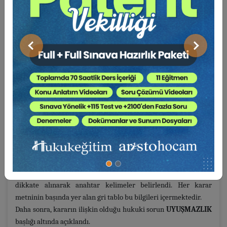
UYUŞMAZLIK:
…
ÖN SORUN:
…
Önceki
Sonraki
NİHAİ KARAR: …
KARAR METNİ
…
Öncelikle kararın künye bilgilerine yer verildi ve kararın içeriği
dikkate alınarak anahtar kelimeler belirlendi. Her karar
metninin başında yer alan gri tablo bu bilgileri içermektedir.
Daha sonra, kararın ilişkin olduğu hukuki sorun
UYUŞMAZLIK
başlığı altında açıklandı.