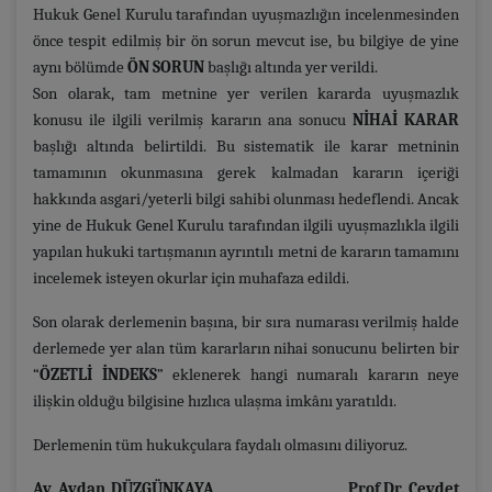
Hukuk Genel Kurulu tarafından uyuşmazlığın incelenmesinden
önce tespit edilmiş bir ön sorun mevcut ise, bu bilgiye de yine
aynı bölümde
ÖN SORUN
başlığı altında yer verildi.
Son olarak, tam metnine yer verilen kararda uyuşmazlık
konusu ile ilgili verilmiş kararın ana sonucu
NİHAİ KARAR
başlığı altında belirtildi.
Bu sistematik ile karar metninin
tamamının okunmasına gerek kalmadan kararın içeriği
hakkında asgari/yeterli bilgi sahibi olunması hedeflendi. Ancak
yine de Hukuk Genel Kurulu tarafından ilgili uyuşmazlıkla ilgili
yapılan hukuki tartışmanın ayrıntılı metni de kararın tamamını
incelemek isteyen okurlar için muhafaza edildi.
Son olarak derlemenin başına, bir sıra numarası verilmiş halde
derlemede yer alan tüm kararların nihai sonucunu belirten bir
“
ÖZETLİ İNDEKS
” eklenerek hangi numaralı kararın neye
ilişkin olduğu bilgisine hızlıca ulaşma imkânı yaratıldı.
Derlemenin tüm hukukçulara faydalı olmasını diliyoruz.
Av. Aydan DÜZGÜNKAYA Prof.Dr. Cevdet