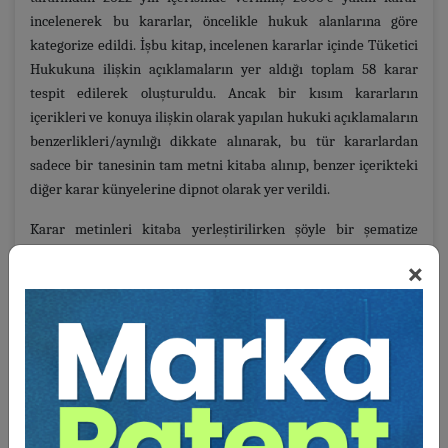
incelenerek bu kararlar, öncelikle hukuk alanlarına göre
kategorize edildi. İşbu kitap, incelenen kararlar içinde Tüketici
Hukukuna ilişkin açıklamaların yer aldığı toplam 58 karar
tespit edilerek oluşturuldu. Ancak bir kısım kararların
içerikleri ve konuya ilişkin olarak yapılan hukuki açıklamaların
benzerlikleri/aynılığı dikkate alınarak, bu tür kararlardan
sadece bir tanesinin tam metni kitaba alınıp, benzer içerikteki
diğer karar künyelerine dipnot olarak yer verildi.
Karar metinleri kitaba yerleştirilirken şöyle bir şematize
yöntemi uygulandı:
×