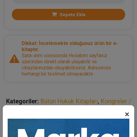
Sepete Ekle
Dikkat: İncelemekte olduğunuz ürün bir e-
kitaptır.
Satın alım sonrasında Hesabım sayfanız
üzerinden direkt olarak ulaşabilir ve
cihazlarınızdan okuyabilirsiniz. Adresinize
herhangi bir teslimat olmayacaktır.
Kategoriler:
Bütün Hukuk Kitapları
,
Kongreler /
Sempozyumlar
,
Medeni Hukuk
×
Açıklama
Yazar