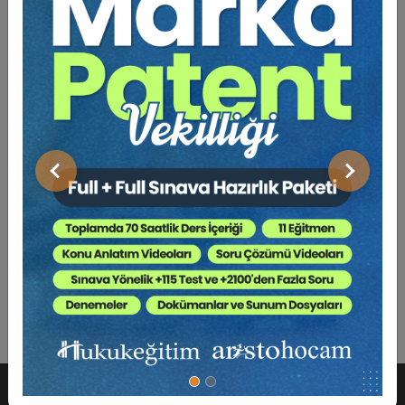
Bu Kitap İçin Kaç Ağaç
Kesiliyor ?
Uydu teknolojilerindeki gelişmeler, dünyadan gerçek
zamanlı ve çok detaylı görüntü alınabilmesine imkân
tanımaktadır. Sürekli olarak ve detaylı bir şekilde
Önceki
Sonraki
toplanan görüntülerin kullanılması mahremiyet hakkı
bakımından endişe doğurmaktadır. Bu çalışmada uydu
görüntülerinin mahremiyet hakkına etkisi, mevcut hukuki
düzenlemeler ve yapılması gerekenlere
değinilmektedir