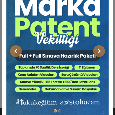
Açıklama
Yazar
Bu Kitap İçin Kaç Ağaç
Kesiliyor ?
Kurumun, iş kazası sorumlusu üçüncü kişiye rücu
hakkının, sigortalıya ve hak sahiplerine bağlanan
Önceki
Sonraki
gelirlerin “ilk peşin sermaye değerinin yarısı kadar”
olacağına ilişkin, 5510 sayılı Sosyal Sigortalar ve Genel
Sağlık Sigortası Kanunu’nun 21. maddesi 4. fıkrası
inceleme konumuz olup, yasadaki bu düzenlemenin
yanlış ve gereksiz olduğu sonucuna varılmıştır.