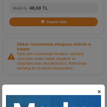
48,00 TL
80,00 TL
Sepete Ekle
Dikkat: İncelemekte olduğunuz ürün bir e-
kitaptır.
Satın alım sonrasında Hesabım sayfanız
üzerinden direkt olarak ulaşabilir ve
cihazlarınızdan okuyabilirsiniz. Adresinize
herhangi bir teslimat olmayacaktır.
Kategoriler:
Bütün Hukuk Kitapları
,
Kongreler /
×
Sempozyumlar
,
Medeni Hukuk