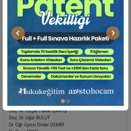
Prof. Dr. Ali Nazım SÖZER
Prof. Dr. Erdem ÖZDEMİR
Prof. Dr. Haluk Hadi SÜMER
Prof. Dr. İbrahim AKKURT
Prof. Dr. İbrahim SUBAŞI
Önceki
Sonraki
Prof. Dr. Kadriye BAKIRCI
Prof. Dr. Muhammet ÖZEKES
Prof. Dr. Mustafa ALP
Prof. Dr. N. Binnur TULUKÇU
Prof. Dr. Şükran ERTÜRK
Prof. Dr. Tankut CENTEL
Prof. Dr. Ufuk AYDIN
Doç. Dr. Cemil SİMİL
Doç. Dr. Dilek DULAY YANGIN
Doç. Dr. Nilüfer BORAN GÜNEYSU
Doç. Dr. Özgür Hakan ÇAVUŞ
Doç. Dr. Uğur BULUT
Dr. Öğr. Üyesi Ender DEMİR