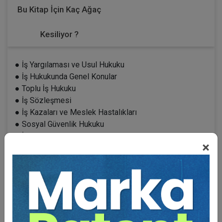
Bu Kitap İçin Kaç Ağaç
Kesiliyor ?
● İş Yargılaması ve Usul Hukuku
● İş Hukukunda Genel Konular
● Toplu İş Hukuku
● İş Sözleşmesi
● İş Kazaları ve Meslek Hastalıkları
● Sosyal Güvenlik Hukuku
● İşçilik Alacakları ve Tazminatları
×
AKADEMİK KURUL
Yarg. 9. HD. Başkanı Doç. Dr. Seracettin GÖKTAŞ
Yarg. 9. HD. Onursal Başkanı Dr. Mustafa KILIÇOĞLU
Yargıtay 21. HD E. Başkanı Mesut BALCI