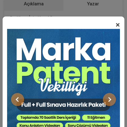
Açıklama
Yazar
Bu Kitap İçin Kaç Ağaç
×
Kesiliyor ?
SMK md. 150/ 3 “Hak sahibi, sınai mülkiyet hakkının
ihlali iddiasına dayalı tazminat davası açmadan önce,
delillerin tespiti ya da açılmış tazminat davasında
uğramış olduğu zarar miktarının belirlenebilmesi için,
sınai mülkiyet hakkının kullanılması ile ilgili belgelerin,
tazminat yükümlüsü tarafından mahkemeye sunulması
konusunda karar verilmesini mahkemeden talep
edebilir” hükmünü getirmektedir.
Önceki
Sonraki
Sınai hak ihlali iddiası ile dava açılmak istendiğinde,
mahkemeden, delillerin tespiti veya istenecek tazminat
miktarının belirlenebilmesi için sınai mülkiyet hakkının