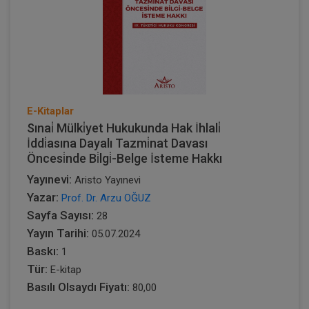
E-Kitaplar
Sınai̇ Mülki̇yet Hukukunda Hak İhlali̇
İddi̇asına Dayalı Tazmi̇nat Davası
Öncesi̇nde Bi̇lgi̇-Belge İsteme Hakkı
Yayınevi:
Aristo Yayınevi
Yazar:
Prof. Dr. Arzu OĞUZ
Sayfa Sayısı:
28
Yayın Tarihi:
05.07.2024
Baskı:
1
Tür:
E-kitap
Basılı Olsaydı Fiyatı:
80,00