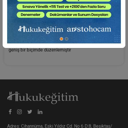
kullanılması ile ilgili belgelerin, sınai hakkı ihlal ettiği
ileri sürülen kişi tarafından sunulması konusunda karar
verilmesi talep edilebilir. Ancak madde metninden bu
belgelerin neler olduğu ve hangi şartlarda nasıl
istenebileceği tam olarak anlaşılamamaktadır. Avrupa
Birliği Uygulama Direktifi 2004/48 md. 8, hakkı ihlal
edilen kişinin “bilgi edinme hakkı”nın kapsamını oldukça
geniş bir biçimde düzenlemiştir
Adres: Cihannüma, Eski Yıldız Cd. No 6 D:8, Beşiktaş/