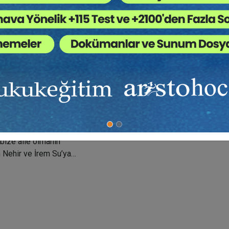
kür payı beni uzun yıllar
celleyerek, incelemeye ve öğrenmeye
nda çalışıp birbirleri
kurdu değil dostu
ıma da teşekkürü borç bilirim.
aşlarımla paylaşmamı
isi için çok teşekkürler.
lığı deneyimimde, pek çok
elliğine inancımı korumamı
oşum ile kendi aile hikayemi
bize aile olmanın
m Nehir ve İrem Su’ya…