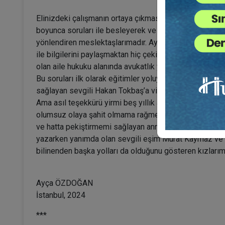
Elinizdeki çalışmanın ortaya çıkmasında en büyük teşek
boyunca soruları ile besleyerek ve tabiri caizse gün
yönlendiren meslektaşlarımadır. Ayrıca aile hukuku alanı
ile bilgilerini paylaşmaktan hiç çekinmeyen, birbirinin 
olan aile hukuku alanında avukatlık yapan meslektaşlar
Bu soruları ilk olarak eğitimler yoluyla diğer meslekt
sağlayan sevgili Hakan Tokbaş’a vizyoner ve samimi ilg
Ama asıl teşekkürü yirmi beş yıllık aile hukuku avukat
olumsuz olaya şahit olmama rağmen, aile olmanın güz
ve hatta pekiştirmemi sağlayan annem, babam ve teyz
yazarken yanımda olan sevgili eşim Murat Kaymaz ve 
bilinenden başka yolları da olduğunu gösteren kızları
Ayça ÖZDOĞAN
İstanbul, 2024
***