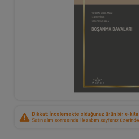
Dikkat: İncelemekte olduğunuz ürün bir e-kitap
Satın alım sonrasında Hesabım sayfanız üzerinden d