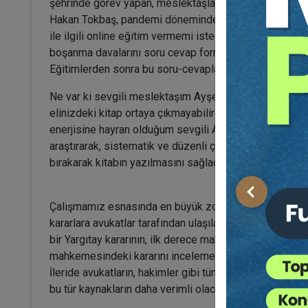
şehrinde görev yapan, meslektaşlarımızın sorduğu sorul
Hakan Tokbaş, pandemi döneminde Hukuk Eğitim site
ile ilgili online eğitim vermemi istediğinde, meslektaş
boşanma davalarını soru cevap formatı ile anlatan bir 
Eğitimlerden sonra bu soru-cevapları geliştirerek kitap
Ne var ki sevgili meslektaşım Ayşe Uyanık olmasaydı
elinizdeki kitap ortaya çıkmayabilirdi. Birlikte çalıştı
enerjisine hayran olduğum sevgili Ayşe, her konuyu en 
araştırarak, sistematik ve düzenli çalışması ile beni 
bırakarak kitabın yazılmasını sağladı.
Önceki
Çalışmamız esnasında en büyük zorluklar içtihatlara ul
kararlara avukatlar tarafından ulaşılabilse de örneğin 
bir Yargıtay kararının, ilk derece mahkemesindeki veya
mahkemesindeki kararını incelemek gerektiğinde karar
İleride avukatların, hakimler gibi tüm kararlara ulaşma 
bu tür kaynakların daha verimli olacağını düşünmektey