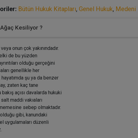
oriler:
Bütün Hukuk Kitapları
,
Genel Hukuk
,
Medeni
 Ağaç Kesiliyor ?
veya onun çok yakınındadır.
belki de bu yüzden
yrıntıları olduğu gerçeğini
ları genellikle her
ek hayatımda şu ya da benzer
ay, zaten kaç tane
 bakış açısı davalarda hukuki
salt maddi vakıaları
ememesine sebep olmaktadır.
 olduğu gibi, kanundaki
l uygulamaları düzenli
.