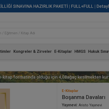
İĞİ SINAVINA HAZIRLIK PAKETİ | FULL+FULL | Detaylı Bi
timler
Kongreler & Zirveler
E-Kitaplar
HMGS
Hukuk Sınav
 e-kitap formatında olduğu için
4,08
ağaç kesilmekten kurt
E-Kitaplar
Boşanma Davaları
Yayınevi:
Aristo Yayınevi