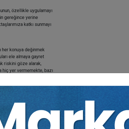
unun, özellikle uygulamayı
in gereğince yerine
ktaşlarımıza katkı sunmayı
in her konuya değinmek
uları ele almaya gayret
ak riskini göze alarak,
ra hiç yer vermemekte, bazı
elecekte kitabın genişletilmesi
şka ciltler eklenerek
kitabın olası baskılarının,
şerek yaşayan bir kaynak
iği ve ülkemizin hemen her