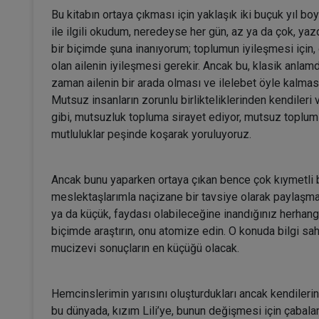
Bu kitabın ortaya çıkması için yaklaşık iki buçuk yıl 
ile ilgili okudum, neredeyse her gün, az ya da çok, ya
bir biçimde şuna inanıyorum; toplumun iyileşmesi için,
olan ailenin iyileşmesi gerekir. Ancak bu, klasik anlam
zaman ailenin bir arada olması ve ilelebet öyle kalmas
Mutsuz insanların zorunlu birlikteliklerinden kendileri
gibi, mutsuzluk topluma sirayet ediyor, mutsuz toplum
mutluluklar peşinde koşarak yoruluyoruz.
Ancak bunu yaparken ortaya çıkan bence çok kıymetli 
meslektaşlarımla naçizane bir tavsiye olarak paylaşma
ya da küçük, faydası olabileceğine inandığınız herhangi
biçimde araştırın, onu atomize edin. O konuda bilgi sa
mucizevi sonuçların en küçüğü olacak.
Hemcinslerimin yarısını oluşturdukları ancak kendilerini
bu dünyada, kızım Lili’ye, bunun değişmesi için çabala