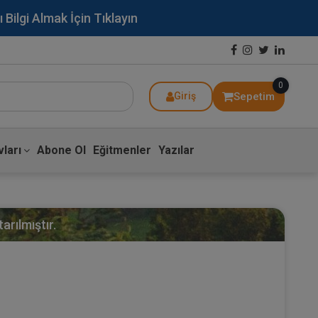
lgi Almak İçin Tıklayın
0
Sepetim
Giriş
ları
Abone Ol
Eğitmenler
Yazılar
arılmıştır.