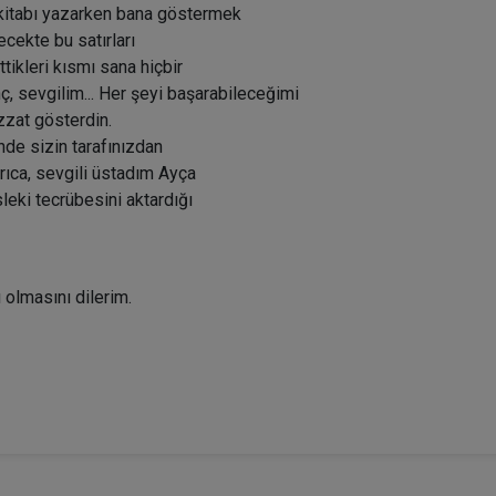
 kitabı yazarken bana göstermek
ecekte bu satırları
tikleri kısmı sana hiçbir
, sevgilim... Her şeyi başarabileceğimi
zzat gösterdin.
nde sizin tarafınızdan
rıca, sevgili üstadım Ayça
eki tecrübesini aktardığı
 olmasını dilerim.