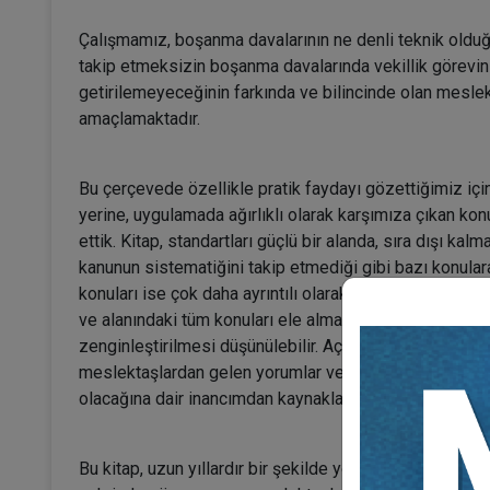
Çalışmamız, boşanma davalarının ne denli teknik olduğ
takip etmeksizin boşanma davalarında vekillik görevin
getirilemeyeceğinin farkında ve bilincinde olan mesle
amaçlamaktadır.
Bu çerçevede özellikle pratik faydayı gözettiğimiz iç
yerine, uygulamada ağırlıklı olarak karşımıza çıkan kon
ettik. Kitap, standartları güçlü bir alanda, sıra dışı kalm
kanunun sistematiğini takip etmediği gibi bazı konula
konuları ise çok daha ayrıntılı olarak incelemektedir. G
ve alanındaki tüm konuları ele alması ve dolayısıyla ba
zenginleştirilmesi düşünülebilir. Açıkçası bu düşüncem, 
meslektaşlardan gelen yorumlar ve yeni sorularla geli
olacağına dair inancımdan kaynaklanmaktadır.
Bu kitap, uzun yıllardır bir şekilde yollarımızın kesişt