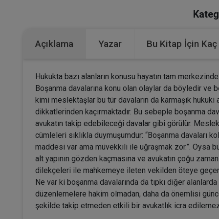
Kateg
Açıklama
Yazar
Bu Kitap İçin Kaç
Hukukta bazı alanların konusu hayatın tam merkezinde 
Boşanma davalarına konu olan olaylar da böyledir ve 
kimi meslektaşlar bu tür davaların da karmaşık hukuki a
dikkatlerinden kaçırmaktadır. Bu sebeple boşanma dava
avukatın takip edebileceği davalar gibi görülür. Mesl
cümleleri sıklıkla duymuşumdur: “Boşanma davaları kol
maddesi var ama müvekkili ile uğraşmak zor.”. Oysa bu
alt yapının gözden kaçmasına ve avukatın çoğu zaman 
dilekçeleri ile mahkemeye ileten vekilden öteye geç
Ne var ki boşanma davalarında da tıpkı diğer alanlarda
düzenlemelere hakim olmadan, daha da önemlisi günce
şekilde takip etmeden etkili bir avukatlık icra edilemez