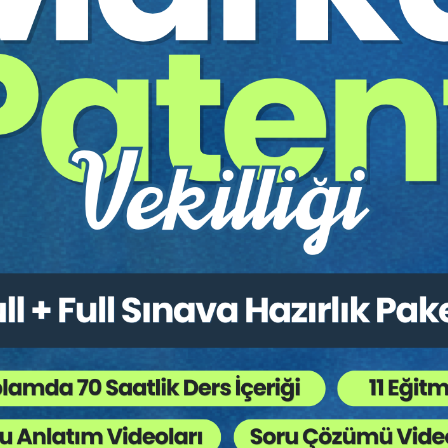
ar ile şekillendi. Sevgili
sinde boşanma davaları
ların sorduğu bu sorulardan,
eğitim modülü hazırlamıştım.
 haline getirme isteğim daha da arttı.
ğımız dönemde disiplin ve
ince ayrıntısına kadar
de adeta çalışmak zorunda
aşmakta yaşandı. Bir kısım
kitapta kullanmak istediğimiz
 bölge adliye
lara ulaşmak sorun oldu.
imkanları olması halinde
im.