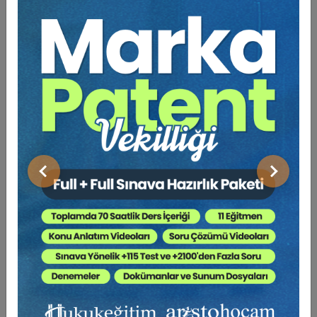
Kesiliyor ?
Bu çalışmada, kamuoyu nezdinde 9. Yargı Paketi olarak
bilinen ve 14.11.2024 tarih/32722 sayılı Resmi
Gazete’de yayınlanarak yürürlüğe giren 7531 sayılı Bazı
Kanunlarda Değişiklik Yapılmasına Dair Kanun ile
getirilen değişiklikler tablo halinde sunulmaya
çalışılmıştır.
Önceki
Sonraki
Tablonun sol sütununda değişikliğe uğrayan kanun
maddesinin eski metnine yer verilerek kaldırılmış olan
kısımlar kırmızı ile işaretlenmiş olup, tablonun sağ
sütununda ise aynı kanun maddesinin yeni metnine yer
verilerek eklenmiş/değiştirilmiş olan kısımlar yeşil ile
işaretlenmiştir.