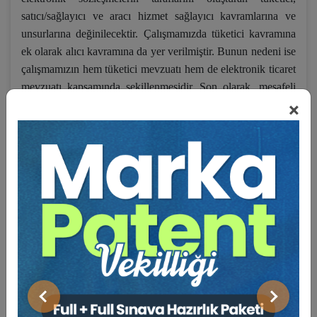
satıcı/sağlayıcı ve aracı hizmet sağlayıcı kavramlarına ve
unsurlarına değinilecektir. Çalışmamızda tüketici kavramına
ek olarak alıcı kavramına da yer verilmiştir. Bunun nedeni ise
çalışmamızın hem tüketici mevzuatı hem de elektronik ticaret
mevzuatı kapsamında şekillenmesidir. Son olarak, mesafeli
×
sözleşmeler kavramı, unsurları ve kapsam dışında kalan
sözleşmeler bakımından ele alınacaktır.
İkinci bölümde ise elektronik ticarette akdedilen mesafeli
sözleşmelerde meydana gelebilecek risklere karşı en önemli
koruma mekanizmalarından olan bilgilendirme
yükümlülüğüne değinilecektir. Bu yükümlülük sayesinde
tüketicinin fiziki olarak görmeden aldığı malın ya da hizmetin
niteliği hakkında bilgi sahibi olması amaçlanmaktadır.
Çalışmamızda bilgilendirme yükümlülüğünün kapsamına,
niteliğine, sözleşme öncesi ve sonrası olmak üzere türlerine,
kapsamına, yapılma usulüne, bilgilendirme yükümlülüğü
Önceki
Sonraki
yapılırken uyulması gereken sürelere, bilgilendirme