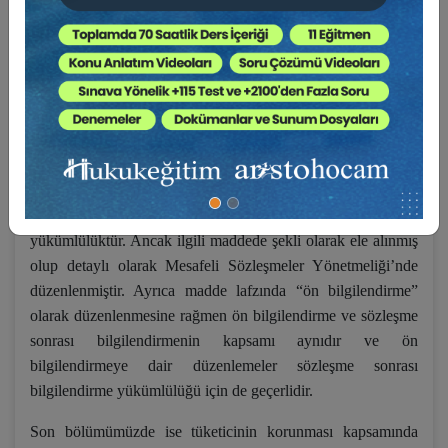
yükümlülüğü yapılmasına dair teyit alınması gerektiğine ve
teyidin usulüne, teyit alınmazsa meydana gelecek
yaptırımlara, aracı hizmet sağlayıcının kendisi hakkında ve
satıcı/sağlayıcı hakkında tüketici ile paylaşması gereken
bilgilere ve son olarak bilgilendirme yükümlülüğünün ihlali
halinde ortaya çıkacak sonuçlara hem elektronik ticaret
hukuku hem de tüketici hukuku kapsamında değinilecektir.
Belirtmemiz gerekir ki bilgilendirme yükümlülüğü TKHK m.
4’te tüm tüketici sözleşmeleri için getirilen genel bir
yükümlülüktür. Ancak ilgili maddede şekli olarak ele alınmış
olup detaylı olarak Mesafeli Sözleşmeler Yönetmeliği’nde
düzenlenmiştir. Ayrıca madde lafzında “ön bilgilendirme”
olarak düzenlenmesine rağmen ön bilgilendirme ve sözleşme
sonrası bilgilendirmenin kapsamı aynıdır ve ön
bilgilendirmeye dair düzenlemeler sözleşme sonrası
bilgilendirme yükümlülüğü için de geçerlidir.
Son bölümümüzde ise tüketicinin korunması kapsamında