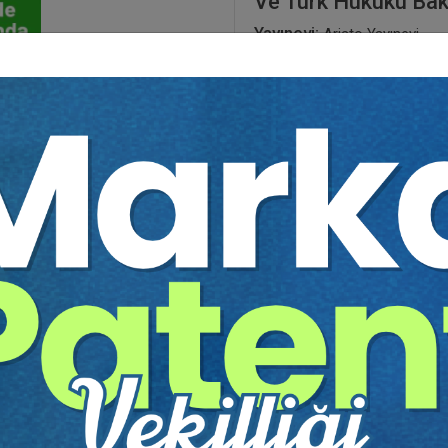
Ve Türk Hukuku Bakı
Yayınevi:
Aristo Yayınevi
Yazar:
Prof. Dr. Ergun ÖZSU
Sayfa Sayısı:
30
Yayın Tarihi:
27.05.2025
Baskı:
1
Tür:
E-kitap
Basılı Olsaydı Fiyatı:
75,00
45,00 T
75,00 TL
Sepete Ekle
tır.
irekt olarak ulaşabilir ve cihazlarınızdan okuyabilirsiniz. Adresi