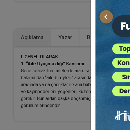
Önceki
Açıklama
Yazar
Bu Kitap İçin Kaç
I. GENEL OLARAK
1. “Aile Uyuşmazlığı” Kavramı
Genel olarak tüm ailelerde ara sıra “uyuşmazlıklar” gözle
bakımından “aile bireyleri” arasında ortaya çıkan görüş a
arasında ya da çocuklar ile ana baba arasında veya sad
ve kayınpederleri, yeğenleri, kuzenleri, torunları ve 
gerekir. Bunlardan başka boşanmış ya da ayrılmış eşleri
görünümlerindendir.