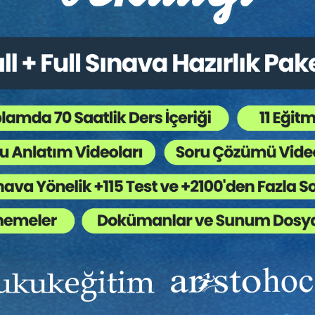
Kategoriler:
Bütün Hukuk Kitapları
,
Medeni Hukuk
 Ağaç Kesiliyor ?
mlenebilir. “Aile uyuşmazlıkları” (family dispute, conflict) genelli
yrılıkları, anlaşmazlıklar, laf dalaşları, sürtüşmeler ve kavgalard
ece çocuklar arasında ortaya çıkan tartışmalar ve anlaşmazlıklardı
önceki kuşaklardan büyük ana ve büyükbabaları, büyük hala, büyük 
n çocuklarıyla olan ilişkilerinde de “aile uyuşmazlığı” niteliğinde