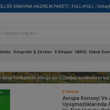
İĞİ SINAVINA HAZIRLIK PAKETİ | FULL+FULL | Detaylı Bi
timler
Kongreler & Zirveler
E-Kitaplar
HMGS
Hukuk Sınav
 e-kitap formatında olduğu için
0,22
ağaç kesilmekten kurt
E-Kitaplar
Avrupa Konseyi̇ Ve Avr
Uyuşmazlıklarında A