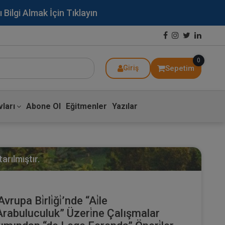
lgi Almak İçin Tıklayın
0
Sepetim
Giriş
ları
Abone Ol
Eğitmenler
Yazılar
arılmıştır.
upa Bi̇rli̇ği̇’nde “Ai̇le
rabuluculuk” Üzeri̇ne Çalışmalar