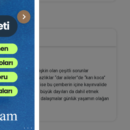
Sonraki
kle aile hukukuna ilişkin olan çeşitli sorunlar
ır. Söz konusu uyuşmazlıklar “dar aileler”de “karı koca”
r. “Geniş aileler”de ise bu çemberin içine kayınvalide
amca, büyük teyze ve büyük dayıları da dahil etmek
ki görüş ayrılıkları ve dalaşmalar günlük yaşamın olağan