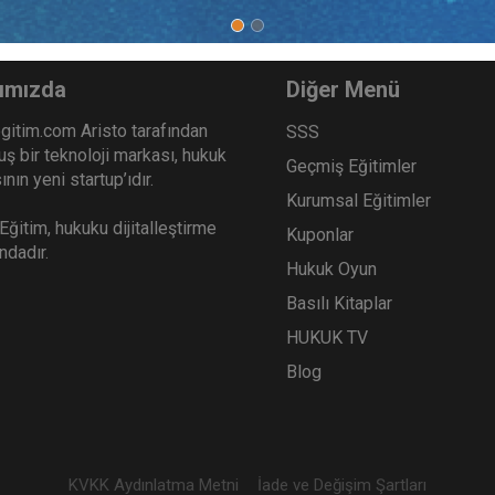
ımızda
Diğer Menü
gitim.com Aristo tarafından
SSS
ş bir teknoloji markası, hukuk
Geçmiş Eğitimler
nın yeni startup’ıdır.
Kurumsal Eğitimler
ğitim, hukuku dijitalleştirme
Kuponlar
ındadır.
Hukuk Oyun
Basılı Kitaplar
HUKUK TV
Blog
KVKK Aydınlatma Metni
İade ve Değişim Şartları