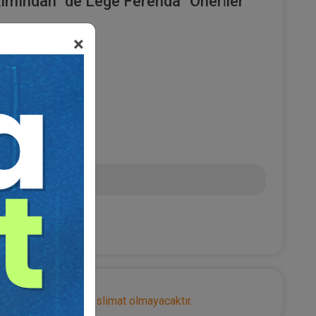
mından “de Lege Ferenda” Öneri̇ler
×
NAY
L
nize herhangi bir teslimat olmayacaktır.