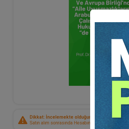
Dikkat: İncelemekte olduğunuz ürün bir e-kitap
Satın alım sonrasında Hesabım sayfanız üzerinden d