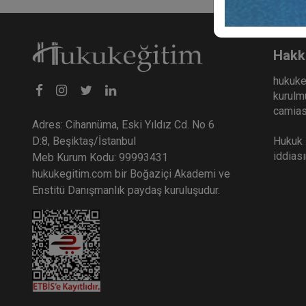
Hakk
hukuke
kurulmu
camiası
Adres: Cihannüma, Eski Yıldız Cd. No 6
Hukuk E
D:8, Beşiktaş/İstanbul
iddias
Meb Kurum Kodu: 99993431
hukukegitim.com bir Boğaziçi Akademi ve
Enstitü Danışmanlık paydaş kuruluşudur.