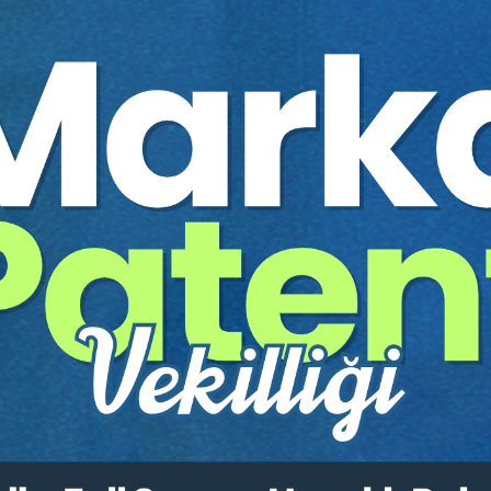
Yazar:
Prof. Dr. Sera REYHA
Sayfa Sayısı:
21
Yayın Tarihi:
02.07.2025
Baskı:
1
Tür:
E-kitap
Basılı Olsaydı Fiyatı:
75,00
45,00 T
75,00 TL
Sepete Ekle
tır.
irekt olarak ulaşabilir ve cihazlarınızdan okuyabilirsiniz. Adresi