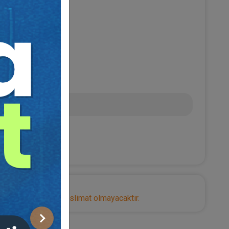
Nİ YÜKSEL
L
nize herhangi bir teslimat olmayacaktır.
Sonraki