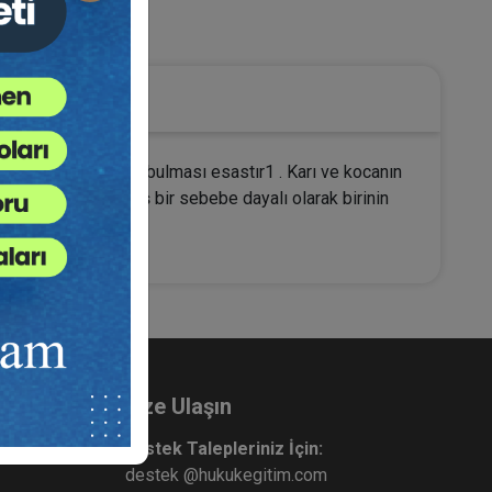
Medeni Hukuk
ğin ancak ölümle son bulması esastır1 . Karı ve kocanın
anunda öngörülmüş bir sebebe dayalı olarak birinin
Bize Ulaşın
Destek Talepleriniz İçin:
destek @hukukegitim.com