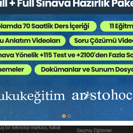
Bütün Hukuk Kitapları
,
Kongreler / Sempozyumlar
,
 Ağaç Kesiliyor ?
çin eşlerin kurdukları yuvayı ölünceye kadar yaşatmaları ve evlili
hal boşanma olduğundan boşanma, doktrinde, eşler hayattayken k
son verilmesi olarak tanımlanmaktadır.
ımızda
Diğer Menü
gitim.com Aristo tarafından
SSS
ş bir teknoloji markası, hukuk
Geçmiş Eğitimler