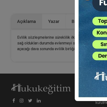
Kategoriler:
Açıklama
Yazar
Bu Kitap İçin Kaç
Evlilik sözleşmelerine süreklilik ilkesi hâkim olduğu i
sağ oldukları durumda evlenmeyi sona erdiren normal 
açacağı dava sonunda evlilik birliğine hâkim kararıyla 
Hakk
hukuke
kurulmu