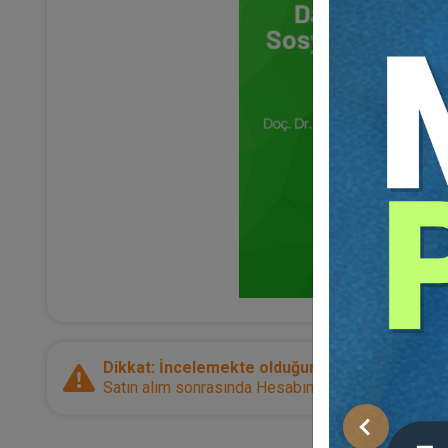
Dikkat: İncelemekte olduğunuz ürün bir e-kitap
Satın alım sonrasında Hesabım sayfanız üzerinden d
Önceki