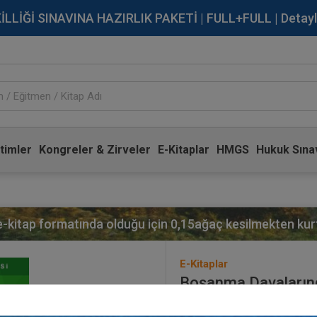
İĞİ SINAVINA HAZIRLIK PAKETİ | FULL+FULL | Detaylı Bi
timler
Kongreler & Zirveler
E-Kitaplar
HMGS
Hukuk Sınav
 e-kitap formatında olduğu için
0,15
ağaç kesilmekten kurt
E-Kitaplar
Boşanma Davalarında
Yayınevi:
Aristo Yayınevi