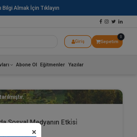
lgi Almak İçin Tıklayın
0
Sepetim
Giriş
ları
Abone Ol
Eğitmenler
Yazılar
arılmıştır.
 Sosyal Medyanın Etki̇si̇
×