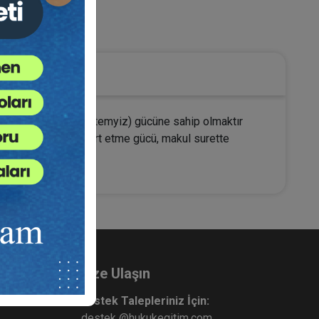
Medeni Hukuk
mli şartı, ayırt etme (temyiz) gücüne sahip olmaktır
z sayılmaktadır. Ayırt etme gücü, makul surette
Bize Ulaşın
Destek Talepleriniz İçin:
destek @hukukegitim.com