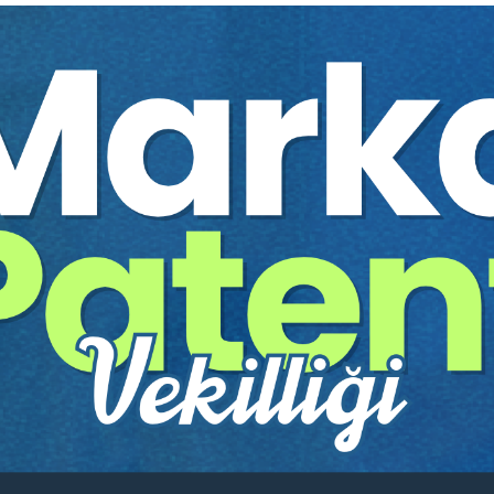
Yayınevi:
Aristo Yayınevi
Yazar:
Dr. Öğr. Üyesi Tuğçe 
Sayfa Sayısı:
19
Yayın Tarihi:
02.07.2025
Baskı:
1
Tür:
E-kitap
Basılı Olsaydı Fiyatı:
75,00
45,00 T
75,00 TL
Sepete Ekle
tır.
irekt olarak ulaşabilir ve cihazlarınızdan okuyabilirsiniz. Adresi