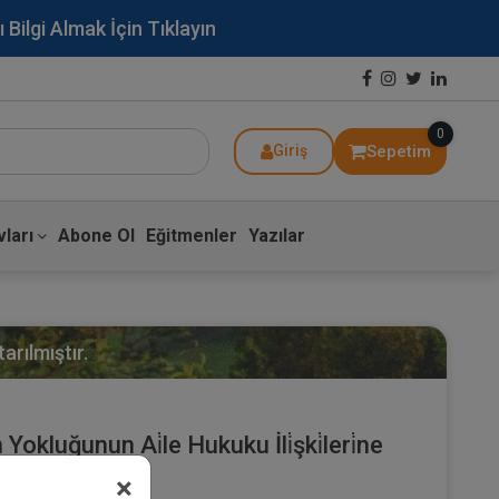
lgi Almak İçin Tıklayın
0
Sepetim
Giriş
ları
Abone Ol
Eğitmenler
Yazılar
arılmıştır.
kluğunun Ai̇le Hukuku İli̇şki̇leri̇ne
×