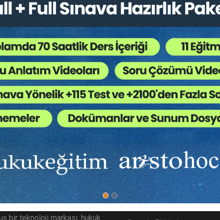
Bütün Hukuk Kitapları
,
Kongreler / Sempozyumlar
,
 Ağaç Kesiliyor ?
orç altına girebilmesini sağlayan (TMK m. 9) fiil ehliyetinin en öne
ayanlar (gayrimümeyyizler), fiil ehliyeti bakımından tam ehliyetsi
 öngörebilme ve anlayabilme yeteneği olarak tanımlanabilir.
ımızda
Diğer Menü
gitim.com Aristo tarafından
SSS
ş bir teknoloji markası, hukuk