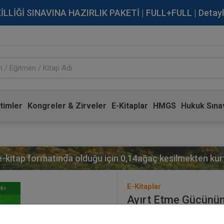
İĞİ SINAVINA HAZIRLIK PAKETİ | FULL+FULL | Detaylı Bi
timler
Kongreler & Zirveler
E-Kitaplar
HMGS
Hukuk Sınav
 e-kitap formatında olduğu için
0,14
ağaç kesilmekten kurt
E-Kitaplar
Ayırt Etme Gücünün Yo
Etki̇si̇