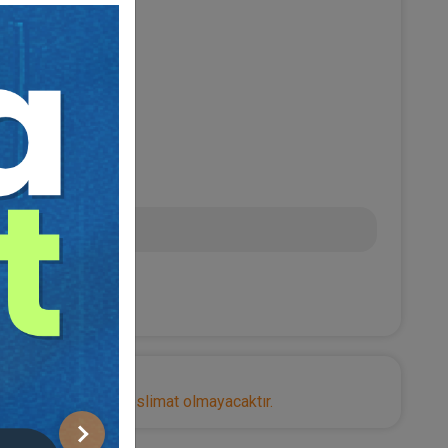
TEKBEN
L
nize herhangi bir teslimat olmayacaktır.
Sonraki