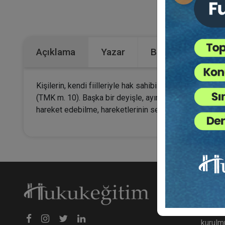
Kategoriler:
Açıklama
Yazar
Bu Kitap İçin Kaç
Kişilerin, kendi fiilleriyle hak sahibi olabilmesini ve b
(TMK m. 10). Başka bir deyişle, ayırt etme gücü bulunm
hareket edebilme, hareketlerinin sebep ve sonuçlarını
Hakk
hukuke
kurulmu