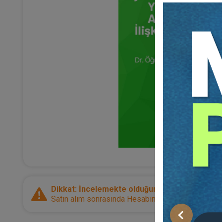
Dikkat: İncelemekte olduğunuz ürün bir e-kitap
Satın alım sonrasında Hesabım sayfanız üzerinden d
Önceki