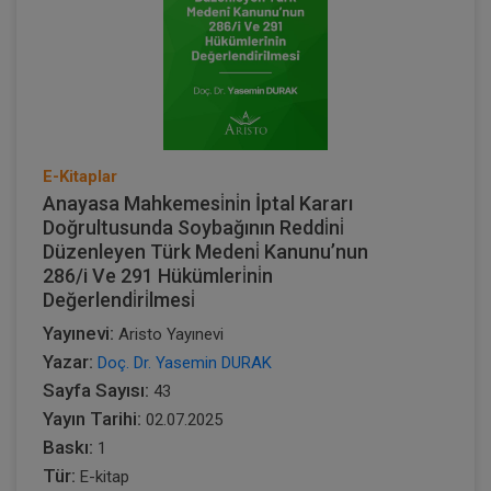
E-Kitaplar
Anayasa Mahkemesi̇ni̇n İptal Kararı
Doğrultusunda Soybağının Reddi̇ni̇
Düzenleyen Türk Medeni̇ Kanunu’nun
286/i Ve 291 Hükümleri̇ni̇n
Değerlendi̇ri̇lmesi̇
Yayınevi:
Aristo Yayınevi
Yazar:
Doç. Dr. Yasemin DURAK
Sayfa Sayısı:
43
Yayın Tarihi:
02.07.2025
Baskı:
1
Tür:
E-kitap