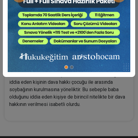
olanlar ise baba olduğunu iddia eden kişi, kocanın alt
soyu, ana veya babası olmaktadır. Bu kişilerin dava
haklarının ikincil nitelikte olmasının sebebi ise kocanın
ölmesi veya gaipliğine karar verilmesi ya da sürekli
olarak ayırt etme gücünü kaybetmesi hâllerinde dava
açabilecek olmalarıdır. Anayasa Mahkemesi baba
olduğunu iddia eden kişinin ikincil nitelikteki dava
hakkını iptal etmiş; ancak beklentilerin aksine kanun
koyucu aynı hükmü tekrar yürürlüğe koymuştur (TMK m.
291). Burada kocanın alt soyu, anne ve babasının dava
hakkı miras hukukuna dayanmakta iken baba olduğunu
iddia eden kişinin dava hakkı çocuğu ile arasında
soybağının kurulmasına yöneliktir. Bu sebeple baba
olduğunu iddia eden kişiye de birincil nitelikte bir dava
hakkının verilmesi isabetli olurdu.