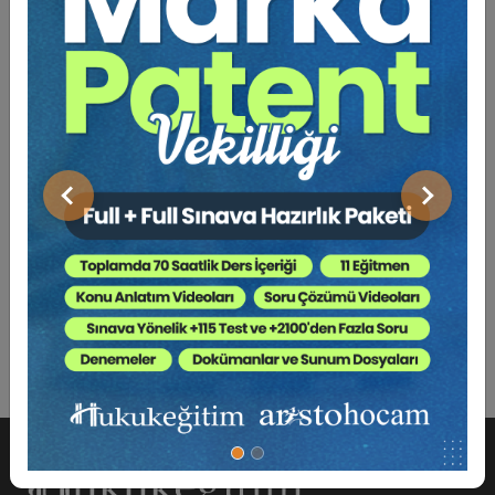
Bu Kitap İçin Kaç Ağaç
Kesiliyor ?
Ülkemizde sendikalaşma oranı, özel sektör çalışanları
için %14,42 olarak raporlanmaktadır. Ancak 2,5 milyon
Türk işçi ile 1 milyon göçmen işçi, kayıt dışı çalışmaları
Önceki
Sonraki
nedeniyle bu orana dahil değildir. Dolayısıyla gerçek
sendikalaşma oranı çok daha düşüktür. Düşük
sendikalaşma oranı, sendikal özgürlükler açısından
olumsuz bir göstergedir.