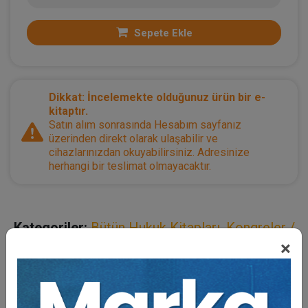
Sepete Ekle
Dikkat: İncelemekte olduğunuz ürün bir e-
kitaptır.
Satın alım sonrasında Hesabım sayfanız
üzerinden direkt olarak ulaşabilir ve
cihazlarınızdan okuyabilirsiniz. Adresinize
herhangi bir teslimat olmayacaktır.
Kategoriler:
Bütün Hukuk Kitapları
,
Kongreler /
×
Sempozyumlar
Açıklama
Yazar