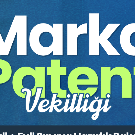
Yayınevi:
Aristo Yayınevi
Yazar:
İbrahim Halil ŞUA (Em
Sayfa Sayısı:
15
Yayın Tarihi:
17.10.2025
Baskı:
1
Tür:
E-kitap
Basılı Olsaydı Fiyatı:
75,00
45,00 T
75,00 TL
Sepete Ekle
tır.
irekt olarak ulaşabilir ve cihazlarınızdan okuyabilirsiniz. Adresi