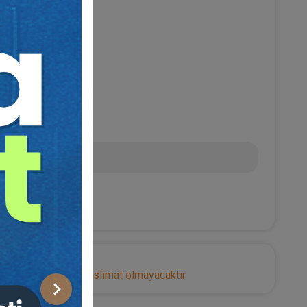
ekli Hâkim)
L
nize herhangi bir teslimat olmayacaktır.
Sonraki