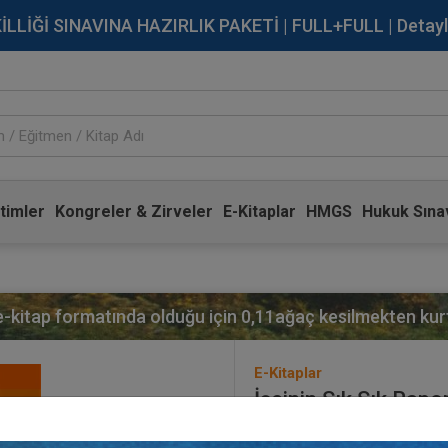
İĞİ SINAVINA HAZIRLIK PAKETİ | FULL+FULL | Detaylı Bi
timler
Kongreler & Zirveler
E-Kitaplar
HMGS
Hukuk Sınav
 e-kitap formatında olduğu için
0,11
ağaç kesilmekten kurt
E-Kitaplar
İşçinin Sık Sık Rap
Erdirilmesi