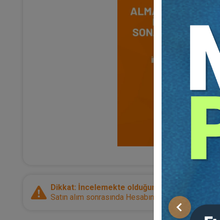
Dikkat: İncelemekte olduğunuz ürün bir e-kitap
Satın alım sonrasında Hesabım sayfanız üzerinden d
Önceki