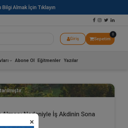
lgi Almak İçin Tıklayın
0
Sepetim
Giriş
ları
Abone Ol
Eğitmenler
Yazılar
arılmıştır.
or Alması Nedeniyle İş Akdinin Sona
×