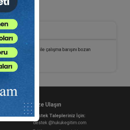
umlar
or ve işyeri düzeni ile çalışma barışını bozan
Bize Ulaşın
Destek Talepleriniz İçin:
destek @hukukegitim.com