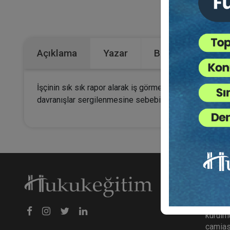
Kateg
Açıklama
Yazar
Bu Kitap İçin Kaç
İşçinin sık sık rapor alarak iş görme edimini gereği gi
davranışlar sergilenmesine sebebiyet veriyor ise, rapor
Hakk
hukuke
kurulmu
camiası