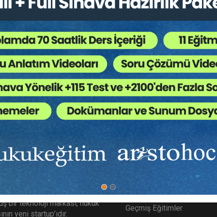
oriler:
Bütün Hukuk Kitapları
,
Kongreler / Sempozy
 Ağaç Kesiliyor ?
bi ifa edememesi, işyerindeki diğer personellere ek külfet doğuruy
 alan işçinin iş sözleşmesi geçerli nedenle feshedilebilir.
ımızda
Diğer Menü
gitim.com Aristo tarafından
SSS
ş bir teknoloji markası, hukuk
Geçmiş Eğitimler
nın yeni startup’ıdır.