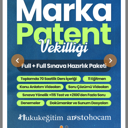
Bu Kitap İçin Kaç Ağaç
Kesiliyor ?
Toplum yaşantısında her alanda; evde, işte, okulda ve
sokakta en çok ihtiyaç duyulan şey huzurdur. Ancak
modern çağın bizlere getirdiği en büyük olumsuzluk
Önceki
Sonraki
stres ve gerilimdir. İnsanlar, yaşadıkları olumsuzluklar
karşısında strese maruz kalmakta ve bu stresi
üzerlerinden atmak için kendilerine göre daha zayıf
gördükleri kişilere karşı agresif davranarak rahatlamaya
çalışmaktadırlar. Bu ise, ahlaken ve hukuken hoş
görülmeyen kötü bir davranıştır.