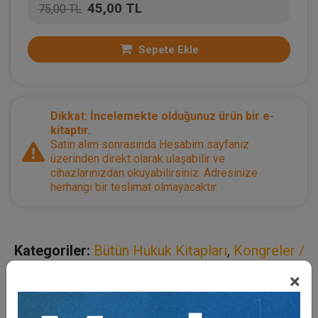
45,00 TL
75,00 TL
Sepete Ekle
Dikkat: İncelemekte olduğunuz ürün bir e-
kitaptır.
Satın alım sonrasında Hesabım sayfanız
üzerinden direkt olarak ulaşabilir ve
cihazlarınızdan okuyabilirsiniz. Adresinize
herhangi bir teslimat olmayacaktır.
Kategoriler:
Bütün Hukuk Kitapları
,
Kongreler /
Sempozyumlar
×
Açıklama
Yazar