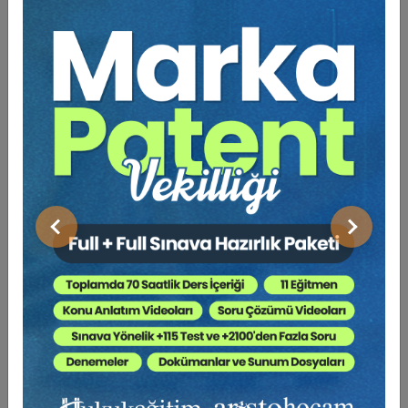
Bu Kitap İçin Kaç Ağaç
Kesiliyor ?
Siber güvenlik, Avrupa Birliği Siber Güvenlik Yasası’nın
2(1). maddesinde, ağ ve bilgi sistemlerinin ve bunların
kullanıcılarının güvenliğini korumak için gerekli
faaliyetler olarak tanımlanmaktadır. Başka bir tanıma
göre ise siber güvenlik, kullanıcıların veya
organizasyonların dijital ortamlarını korumak amacıyla
Önceki
Sonraki
geliştirilen tekniklerin bütünüdür. Siber güvenlik, ağların,
programların ve verilerin yetkisiz erişime karşı
korunmasını sağlar. Bu alanda kullanılan teknolojiler,
süreçler ve yöntemler, bilgi teknolojisi güvenliği olarak
da adlandırılabilir. Artan teknoloji bağımlılığı, akıllı
telefonlar ve nesnelerin interneti (IoT) cihazlarıyla
birlikte siber güvenliğin önemi giderek artmaktadır.