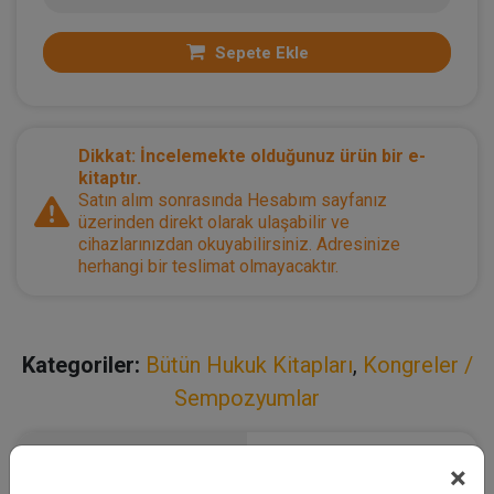
Sepete Ekle
Dikkat: İncelemekte olduğunuz ürün bir e-
kitaptır.
Satın alım sonrasında Hesabım sayfanız
üzerinden direkt olarak ulaşabilir ve
cihazlarınızdan okuyabilirsiniz. Adresinize
herhangi bir teslimat olmayacaktır.
Kategoriler:
Bütün Hukuk Kitapları
,
Kongreler /
Sempozyumlar
Açıklama
Yazar
×