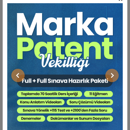
Bu Kitap İçin Kaç Ağaç
Kesiliyor ?
Otomotiv sektörü, hem üretim hacmi hem de ekonomik
etkileri bakımından dünya genelinde stratejik bir öneme
sahiptir. Tüketicilerin büyük maddi yatırımlarla edindiği
otomobillerin, kalite ve güvenlik açısından belirli
standartları karşılaması beklenir. Ancak zaman zaman
Önceki
Sonraki
araçlarda üretim, montaj ya da tasarım hataları gibi
nedenlerle çeşitli “ayıplar” ortaya çıkabilmektedir. Türk
Borçlar Kanunu ve Tüketicinin Korunması Hakkında
Kanun gibi düzenlemeler, ayıplı malın tanımını yapmakta
ve bu durumda alıcıya tanınan hakları belirtmektedir.
Otomotiv sektöründe ayıplı araçlar; güvenlik riskleri
doğurabileceği gibi, üretici ve satıcı firmalar açısından
da ciddi hukuki ve finansal sonuçlara yol açabilmektedir.